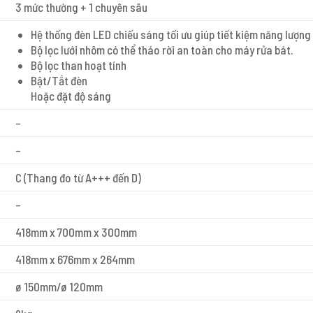
3 mức thường + 1 chuyên sâu
Hệ thống đèn LED chiếu sáng tối ưu giúp tiết kiệm năng lượng 
Bộ lọc lưới nhôm có thể tháo rời an toàn cho máy rửa bát.
Bộ lọc than hoạt tính
Bật/Tắt đèn
Hoặc đặt độ sáng
–
–
C (Thang đo từ A+++ đến D)
–
418mm x 700mm x 300mm
418mm x 676mm x 264mm
ø 150mm/ø 120mm