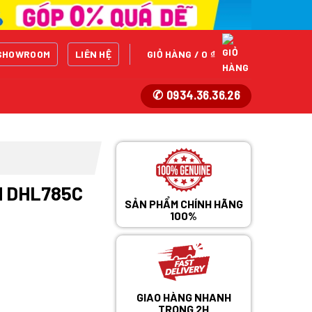
SHOWROOM
LIÊN HỆ
GIỎ HÀNG /
0
₫
✆ 0934.36.36.26
H DHL785C
SẢN PHẨM CHÍNH HÃNG
100%
GIAO HÀNG NHANH
TRONG 2H