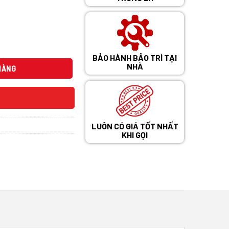
0 ₫.
BẢO HÀNH BẢO TRÌ TẠI
M số lượng
NHÀ
HÀNG
LUÔN CÓ GIÁ TỐT NHẤT
KHI GỌI