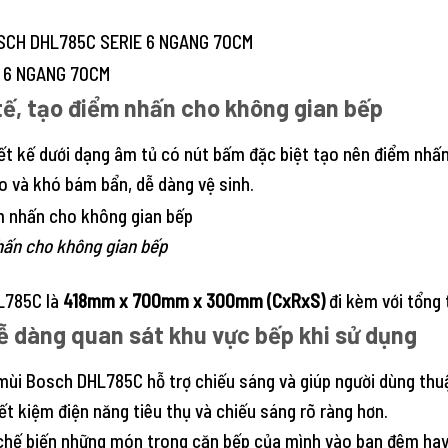
OSCH DHL785C SERIE 6 NGANG 70CM
tế, tạo điểm nhấn cho không gian bếp
t kế dưới dạng âm tủ có nút bấm đặc biệt tạo nên điểm nhấn
o và khó bám bẩn, dễ dàng vệ sinh.
nhấn cho không gian bếp
L785C là
418mm x 700mm x 300mm (CxRxS)
đi kèm với tổng 
ễ dàng quan sát khu vực bếp khi sử dụng
mùi Bosch DHL785C hỗ trợ chiếu sáng và giúp người dùng thuậ
ết kiệm điện năng tiêu thụ và chiếu sáng rõ ràng hơn.
 chế biến những món trong căn bếp của mình vào ban đêm hay 