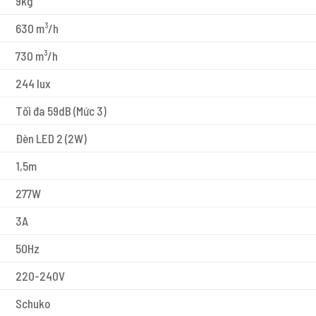
9kg
630 m³/h
730 m³/h
244 lux
Tối đa 59dB (Mức 3)
Đèn LED 2 (2W)
1,5m
277W
3A
50Hz
220-240V
Schuko