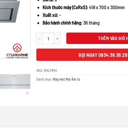
12.900.00
Kích thước máy (CxRxS):
418 x 700 x 300mm
Xuất xứ:
–
Bảo hành chính hãng:
36 tháng
MÁY HÚT MÙI ÂM TỦ BOSCH DHL785C SERIE 6 NGANG 70C
THÊM VÀO GIỎ 
GỌI NGAY 0934.36.36.26
SKU:
DHL785C
Danh mục:
Máy Hút Mùi Âm tủ