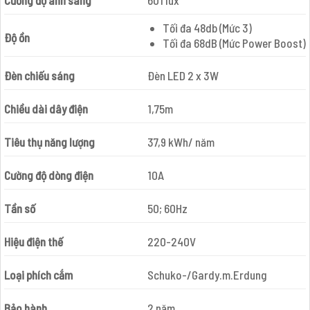
Cường độ ánh sáng
601 lux
Tối đa 48db (Mức 3)
Độ ồn
Tối đa 68dB (Mức Power Boost)
Đèn chiếu sáng
Đèn LED 2 x 3W
Chiều dài dây điện
1,75m
Tiêu thụ năng lượng
37,9 kWh/ năm
Cường độ dòng điện
10A
Tần số
50; 60Hz
Hiệu điện thế
220-240V
Loại phích cắm
Schuko-/Gardy.m.Erdung
Bảo hành
2 năm