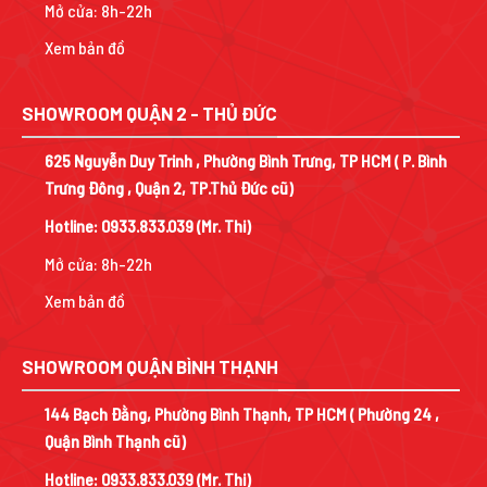
Mở cửa: 8h-22h
Xem bản đồ
SHOWROOM QUẬN 2 - THỦ ĐỨC
625 Nguyễn Duy Trinh , Phường Bình Trưng, TP HCM ( P. Bình
Trưng Đông , Quận 2, TP.Thủ Đức cũ)
Hotline:
0933.833.039
(Mr. Thi)
Mở cửa: 8h-22h
Xem bản đồ
SHOWROOM QUẬN BÌNH THẠNH
144 Bạch Đằng, Phường Bình Thạnh, TP HCM ( Phường 24 ,
Quận Bình Thạnh cũ)
Hotline:
0933.833.039
(Mr. Thi)