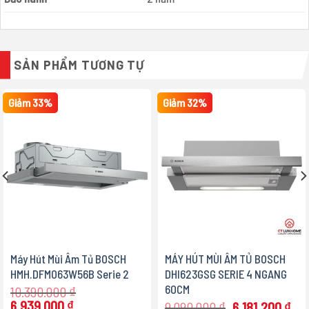
SẢN PHẨM TƯƠNG TỰ
Giảm 33%
Giảm 32%
Máy Hút Mùi Âm Tủ BOSCH
MÁY HÚT MÙI ÂM TỦ BOSCH
HMH.DFM063W56B Serie 2
DHI623GSG SERIE 4 NGANG
60CM
10.390.000
₫
Giá
Giá
6.939.000
₫
Giá
Giá
9.090.000
₫
6.181.200
₫