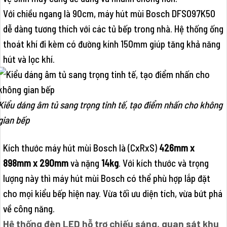
Với chiều ngang là 90cm, máy hút mùi Bosch DFS097K50
dễ dàng tương thích với các tủ bếp trong nhà. Hệ thống ống
thoát khí đi kèm có đường kính 150mm giúp tăng khả năng
hút và lọc khí.
Kiểu dáng âm tủ sang trọng tinh tế, tạo điểm nhấn cho không
gian bếp
Kích thước máy hút mùi Bosch là (CxRxS)
426mm x
898mm x 290mm
và nặng
14kg
. Với kích thước và trọng
lượng này thì máy hút mùi Bosch có thể phù hợp lắp đặt
cho mọi kiểu bếp hiện nay. Vừa tối ưu diện tích, vừa bứt phá
về công năng.
Hệ thống đèn LED hỗ trợ chiếu sáng, quan sát khu