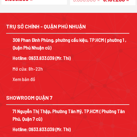
gốc
hiện
gốc
hiệ
là:
tại
là:
tại
10.390.000 ₫.
là:
9.090.000 ₫.
là:
.
6.939.000 ₫.
6.1
TRỤ SỞ CHÍNH - QUẬN PHÚ NHUẬN
308 Phan Đình Phùng, phường cầu kiệu, TP.HCM ( phường 1 ,
Quận Phú Nhuận cũ)
Hotline:
0933.833.039
(Mr. Thi)
Mở cửa: 8h-22h
Xem bản đồ
SHOWROOM QUẬN 7
71 Nguyễn Thị Thập, Phường Tân Mỹ, TP.HCM ( Phường Tân
Phú, Quận 7 cũ)
Hotline:
0933.833.039
(Mr. Thi)