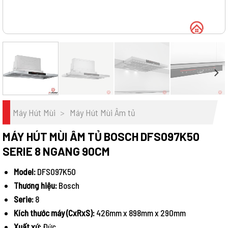
Máy Hút Mùi
>
Máy Hút Mùi Âm tủ
MÁY HÚT MÙI ÂM TỦ BOSCH DFS097K50
SERIE 8 NGANG 90CM
Model:
DFS097K50
Thương hiệu:
Bosch
Serie:
8
Kích thước máy (CxRxS):
426mm x 898mm x 290mm
Xuất xứ:
Đức