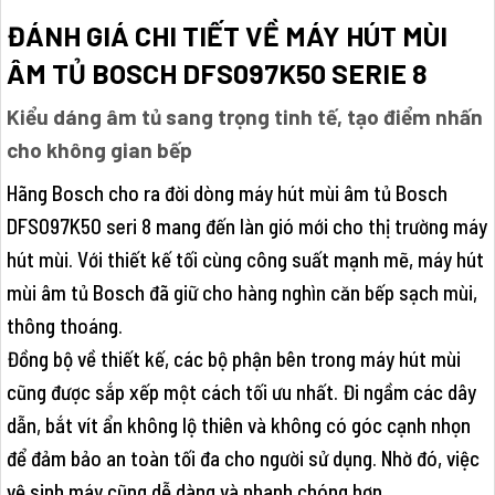
ĐÁNH GIÁ CHI TIẾT VỀ MÁY HÚT MÙI
ÂM TỦ BOSCH DFS097K50 SERIE 8
Kiểu dáng âm tủ sang trọng tinh tế, tạo điểm nhấn
cho không gian bếp
Hãng Bosch cho ra đời dòng máy hút mùi âm tủ Bosch
DFS097K50 seri 8 mang đến làn gió mới cho thị trường máy
hút mùi. Với thiết kế tối cùng công suất mạnh mẽ, máy hút
mùi âm tủ Bosch đã giữ cho hàng nghìn căn bếp sạch mùi,
thông thoáng.
Đồng bộ về thiết kế, các bộ phận bên trong máy hút mùi
cũng được sắp xếp một cách tối ưu nhất. Đi ngầm các dây
dẫn, bắt vít ẩn không lộ thiên và không có góc cạnh nhọn
để đảm bảo an toàn tối đa cho người sử dụng. Nhờ đó, việc
vệ sinh máy cũng dễ dàng và nhanh chóng hơn.