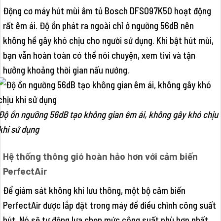
Động cơ máy hút mùi âm tủ Bosch DFS097K50 hoạt động
rất êm ái. Độ ồn phát ra ngoài chỉ ở ngưỡng 56dB nên
không hề gây khó chịu cho người sử dụng. Khi bật hút mùi,
bạn vẫn hoàn toàn có thể nói chuyện, xem tivi và tận
hưởng khoảng thời gian nấu nướng.
Độ ồn ngưỡng 56dB tạo không gian êm ái, không gây khó chịu
khi sử dụng
Hệ thống thông gió hoàn hảo hơn với cảm biến
PerfectAir
Để giám sát không khí lưu thông, một bộ cảm biến
PerfectAir được lắp đặt trong máy để điều chỉnh công suất
hút. Nó sẽ tự động lựa chọn mức công suất phù hợp nhất