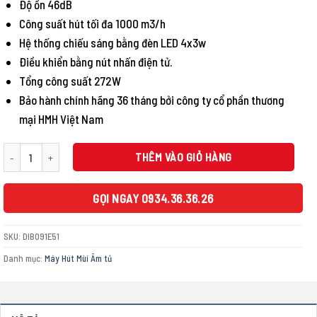
Độ ồn 46dB
Công suất hút tối đa 1000 m3/h
Hệ thống chiếu sáng bằng đèn LED 4x3w
Điều khiển bằng nút nhấn điện tử.
Tổng công suất 272W
Bảo hành chính hãng 36 tháng bởi công ty cổ phần thương
mại HMH Việt Nam
MÁY HÚT MÙI ĐẢO BOSCH DIB091E51 SERIE 6 NGANG 90CM số lượng
THÊM VÀO GIỎ HÀNG
GỌI NGAY 0934.36.36.26
SKU:
DIB091E51
Danh mục:
Máy Hút Mùi Âm tủ