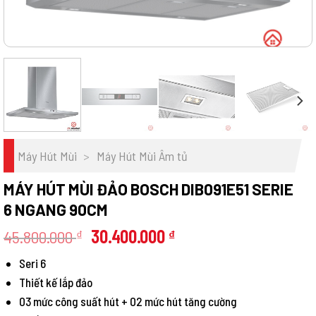
Máy Hút Mùi
>
Máy Hút Mùi Âm tủ
MÁY HÚT MÙI ĐẢO BOSCH DIB091E51 SERIE
6 NGANG 90CM
Giá
Giá
45.800.000
30.400.000
₫
₫
gốc
hiện
Seri 6
là:
tại
Thiết kế lắp đảo
45.800.000 ₫.
là:
30.400.000 ₫.
03 mức công suất hút + 02 mức hút tăng cường