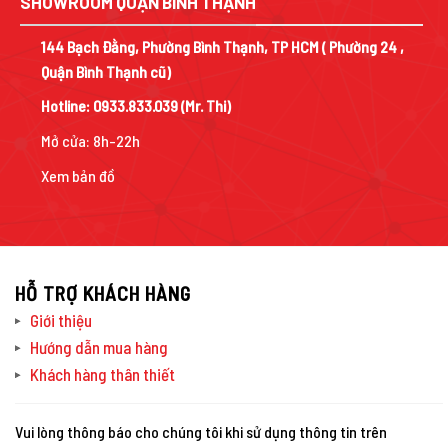
SHOWROOM QUẬN BÌNH THẠNH
144 Bạch Đằng, Phường Bình Thạnh, TP HCM ( Phường 24 ,
Quận Bình Thạnh cũ)
Hotline:
0933.833.039
(Mr. Thi)
Mở cửa: 8h-22h
Xem bản đồ
HỖ TRỢ KHÁCH HÀNG
Giới thiệu
Hướng dẫn mua hàng
Khách hàng thân thiết
Vui lòng thông báo cho chúng tôi khi sử dụng thông tin trên