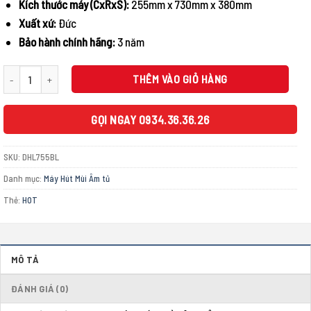
Kích thước máy (CxRxS):
255mm x 730mm x 380mm
Xuất xứ:
Đức
Bảo hành chính hãng:
3 năm
MÁY HÚT MÙI ÂM TỦ BOSCH DHL755BL SERIE 4 NGANG 73CM số lượng
THÊM VÀO GIỎ HÀNG
GỌI NGAY 0934.36.36.26
SKU:
DHL755BL
Danh mục:
Máy Hút Mùi Âm tủ
Thẻ:
HOT
MÔ TẢ
ĐÁNH GIÁ (0)