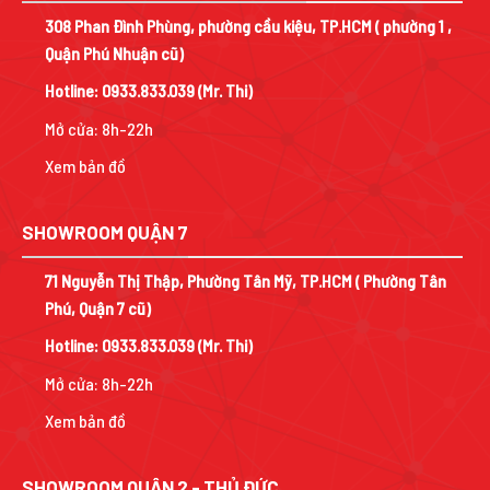
308 Phan Đình Phùng, phường cầu kiệu, TP.HCM ( phường 1 ,
Quận Phú Nhuận cũ)
Hotline:
0933.833.039
(Mr. Thi)
Mở cửa: 8h-22h
Xem bản đồ
SHOWROOM QUẬN 7
71 Nguyễn Thị Thập, Phường Tân Mỹ, TP.HCM ( Phường Tân
Phú, Quận 7 cũ)
Hotline:
0933.833.039
(Mr. Thi)
Mở cửa: 8h-22h
Xem bản đồ
SHOWROOM QUẬN 2 - THỦ ĐỨC