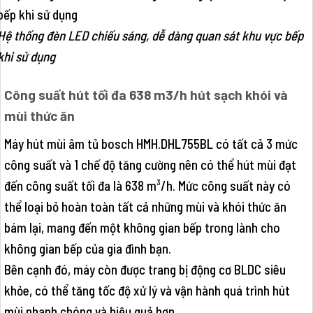
Hệ thống đèn LED chiếu sáng, dễ dàng quan sát khu vực bếp
khi sử dụng
Công suất hút tối đa 638 m3/h hút sạch khói và
mùi thức ăn
Máy hút mùi âm tủ bosch HMH.DHL755BL có tất cả 3 mức
công suất và 1 chế độ tăng cường nên có thể hút mùi đạt
đến công suất tối đa là 638 m³/h. Mức công suất này có
thể loại bỏ hoàn toàn tất cả những mùi và khói thức ăn
bám lại, mang đến một không gian bếp trong lành cho
không gian bếp của gia đình bạn.
Bên cạnh đó, máy còn được trang bị động cơ BLDC siêu
khỏe, có thể tăng tốc độ xử lý và vận hành quá trình hút
mùi nhanh chóng và hiệu quả hơn.