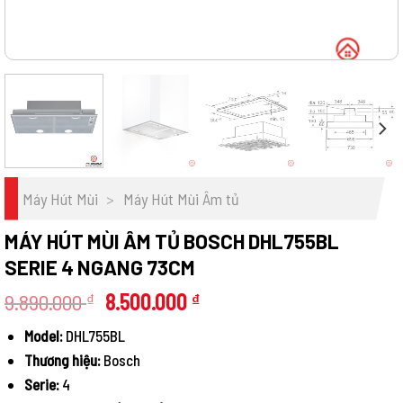
Máy Hút Mùi
>
Máy Hút Mùi Âm tủ
MÁY HÚT MÙI ÂM TỦ BOSCH DHL755BL
SERIE 4 NGANG 73CM
Giá
Giá
9.890.000
8.500.000
₫
₫
gốc
hiện
Model:
DHL755BL
là:
tại
Thương hiệu:
Bosch
9.890.000 ₫.
là:
8.500.000 ₫.
Serie:
4