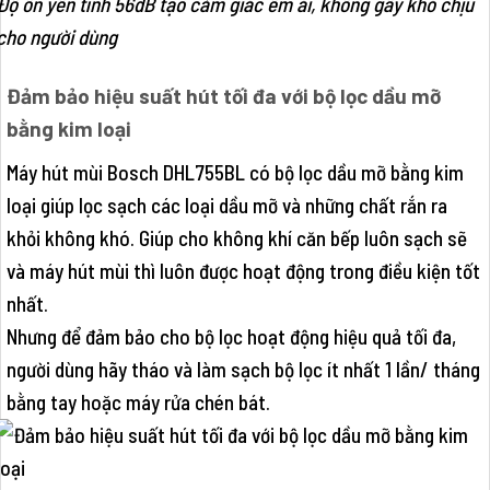
Độ ồn yên tĩnh 56dB tạo cảm giác êm ái, không gây khó chịu
cho người dùng
Đảm bảo hiệu suất hút tối đa với bộ lọc dầu mỡ
bằng kim loại
Máy hút mùi Bosch DHL755BL có bộ lọc dầu mỡ bằng kim
loại giúp lọc sạch các loại dầu mỡ và những chất rắn ra
khỏi không khó. Giúp cho không khí căn bếp luôn sạch sẽ
và máy hút mùi thì luôn được hoạt động trong điều kiện tốt
nhất.
Nhưng để đảm bảo cho bộ lọc hoạt động hiệu quả tối đa,
người dùng hãy tháo và làm sạch bộ lọc ít nhất 1 lần/ tháng
bằng tay hoặc máy rửa chén bát.