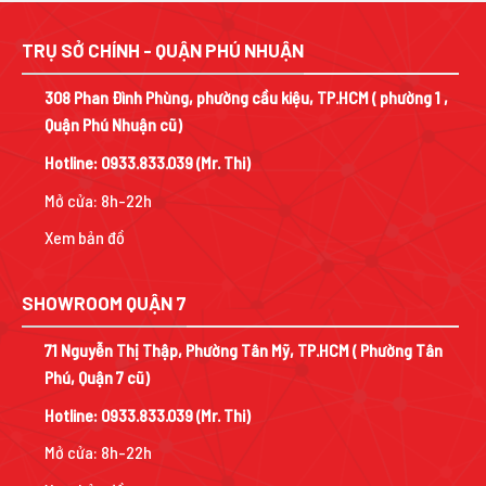
33.990.000 ₫.
là:
9.500.000 ₫.
là:
.
22.500.000 ₫
7.125.000 ₫.
TRỤ SỞ CHÍNH - QUẬN PHÚ NHUẬN
308 Phan Đình Phùng, phường cầu kiệu, TP.HCM ( phường 1 ,
Quận Phú Nhuận cũ)
Hotline:
0933.833.039
(Mr. Thi)
Mở cửa: 8h-22h
Xem bản đồ
SHOWROOM QUẬN 7
71 Nguyễn Thị Thập, Phường Tân Mỹ, TP.HCM ( Phường Tân
Phú, Quận 7 cũ)
Hotline:
0933.833.039
(Mr. Thi)
Mở cửa: 8h-22h