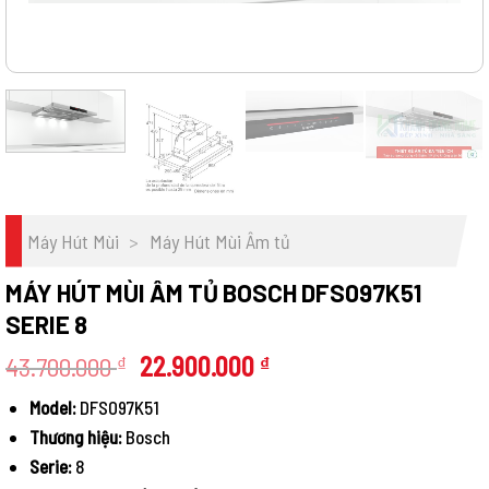
Máy Hút Mùi
>
Máy Hút Mùi Âm tủ
MÁY HÚT MÙI ÂM TỦ BOSCH DFS097K51
SERIE 8
Giá
Giá
43.700.000
22.900.000
₫
₫
gốc
hiện
Model:
DFS097K51
là:
tại
Thương hiệu:
Bosch
43.700.000 ₫.
là:
22.900.000 ₫.
Serie:
8