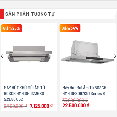
SẢN PHẨM TƯƠNG TỰ
Giảm 25%
Giảm 34%
MÁY HÚT KHỬ MÙI ÂM TỦ
Máy Hút Mùi Âm Tủ BOSCH
BOSCH HMH.DHI623GSG
HMH.DFS097K51 Series 8
539.86.052
33.990.000
₫
Giá
Giá
22.500.000
₫
Giá
Giá
9.500.000
₫
7.125.000
₫
gốc
hiện
gốc
hiện
là:
tại
là:
tại