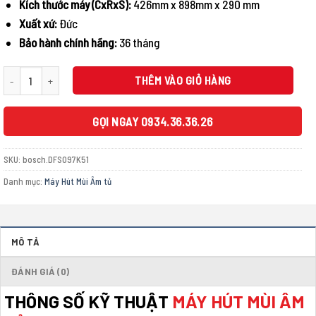
Kích thước máy (CxRxS):
426mm x 898mm x 290 mm
Xuất xứ:
Đức
Bảo hành chính hãng:
36 tháng
MÁY HÚT MÙI ÂM TỦ BOSCH DFS097K51 SERIE 8 số lượng
THÊM VÀO GIỎ HÀNG
GỌI NGAY 0934.36.36.26
SKU:
bosch.DFS097K51
Danh mục:
Máy Hút Mùi Âm tủ
MÔ TẢ
ĐÁNH GIÁ (0)
THÔNG SỐ KỸ THUẬT
MÁY HÚT MÙI ÂM