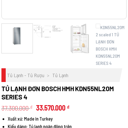
Tủ Lạnh - Tủ Rượu
>
Tủ Lạnh
TỦ LẠNH ĐƠN BOSCH HMH KDN55NL20M
SERIES 4
Giá
Giá
37.300.000
33.570.000
₫
₫
gốc
hiện
Xuất xứ: Made in Turkey
là:
tại
Kiểu dáng: Tủ lạnh ngăn đông trên