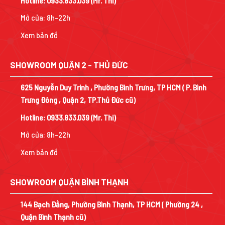
Hotline:
0933.833.039
(Mr. Thi)
Mở cửa: 8h-22h
Xem bản đồ
SHOWROOM QUẬN 2 - THỦ ĐỨC
625 Nguyễn Duy Trinh , Phường Bình Trưng, TP HCM ( P. Bình
Trưng Đông , Quận 2, TP.Thủ Đức cũ)
Hotline:
0933.833.039
(Mr. Thi)
Mở cửa: 8h-22h
Xem bản đồ
SHOWROOM QUẬN BÌNH THẠNH
144 Bạch Đằng, Phường Bình Thạnh, TP HCM ( Phường 24 ,
Quận Bình Thạnh cũ)