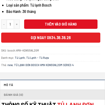
37.300.000 ₫.
là:
33.570.000 ₫.
Loại sản phẩm: Tủ lạnh Bosch
Bảo Hành: 36 tháng
TỦ LẠNH ĐƠN BOSCH HMH KDN55NL20M SERIES 4 số lượng
THÊM VÀO GIỎ HÀNG
GỌI NGAY 0934.36.36.26
SKU:
bosch.HMH-KDN55NL20M
Danh mục:
Tủ Lạnh
,
Tủ Lạnh - Tủ Rượu
Thẻ:
new
,
TỦ LẠNH ĐƠN BOSCH HMH KDN55NL20M SERIES 4
MÔ TẢ
ĐÁNH GIÁ (0)
THÔNG SỐ KỸ THUẬT
TỦ LẠNH ĐƠN