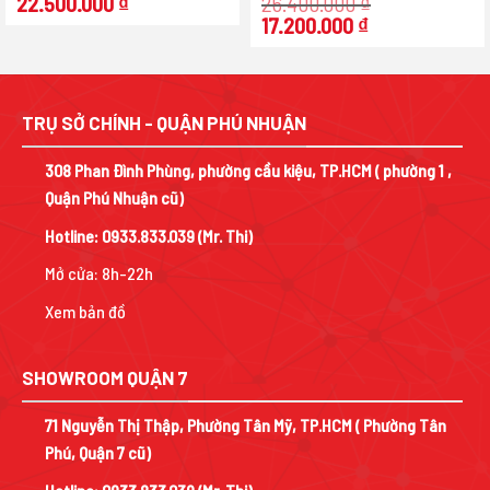
22.500.000
₫
26.400.000
₫
Giá
Giá
17.200.000
₫
gốc
hiện
là:
tại
26.400.000 ₫.
là:
17.200.000 ₫.
TRỤ SỞ CHÍNH - QUẬN PHÚ NHUẬN
308 Phan Đình Phùng, phường cầu kiệu, TP.HCM ( phường 1 ,
Quận Phú Nhuận cũ)
Hotline:
0933.833.039
(Mr. Thi)
Mở cửa: 8h-22h
Xem bản đồ
SHOWROOM QUẬN 7
71 Nguyễn Thị Thập, Phường Tân Mỹ, TP.HCM ( Phường Tân
Phú, Quận 7 cũ)