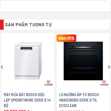
SẢN PHẨM TƯƠNG TỰ
Giảm 35%
MÁY RỬA BÁT BOSCH ĐỘC
LÒ NƯỚNG ÂM TỦ BOSCH
LẬP SMS68TW06E SERIE 6 14
HBA5360B0 SERIE 6 71L
BỘ
ECOCLEAN