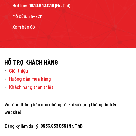
Hotline:
0933.833.039
(Mr. Thi)
Mở cửa: 8h-22h
Xem bản đồ
HỖ TRỢ KHÁCH HÀNG
Giới thiệu
Hướng dẫn mua hàng
Khách hàng thân thiết
Vui lòng thông báo cho chúng tôi khi sử dụng thông tin trên
website!
Đăng ký làm đại lý:
0933.833.039 (Mr. Thi)