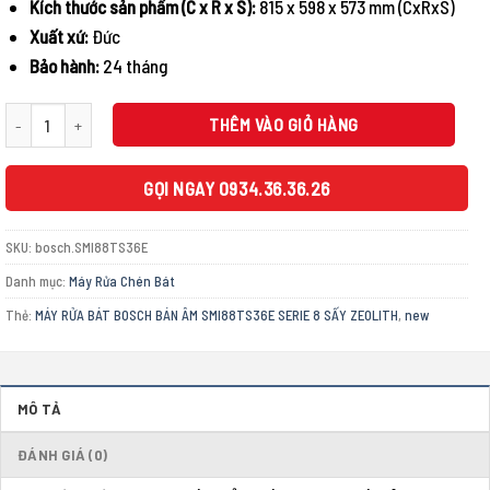
Kích thước sản phẩm (C x R x S):
815 x 598 x 573 mm (CxRxS)
Xuất xứ:
Đức
Bảo hành:
24 tháng
MÁY RỬA BÁT BOSCH BÁN ÂM SMI88TS36E SERIE 8 SẤY ZEOLITH số lượng
THÊM VÀO GIỎ HÀNG
GỌI NGAY 0934.36.36.26
SKU:
bosch.SMI88TS36E
Danh mục:
Máy Rửa Chén Bát
Thẻ:
MÁY RỬA BÁT BOSCH BÁN ÂM SMI88TS36E SERIE 8 SẤY ZEOLITH
,
new
MÔ TẢ
ĐÁNH GIÁ (0)