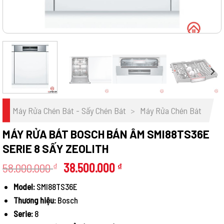
Máy Rửa Chén Bát - Sấy Chén Bát
>
Máy Rửa Chén Bát
MÁY RỬA BÁT BOSCH BÁN ÂM SMI88TS36E
SERIE 8 SẤY ZEOLITH
Giá
Giá
58.000.000
38.500.000
₫
₫
gốc
hiện
Model:
SMI88TS36E
là:
tại
Thương hiệu:
Bosch
58.000.000 ₫.
là:
38.500.000 ₫.
Serie:
8