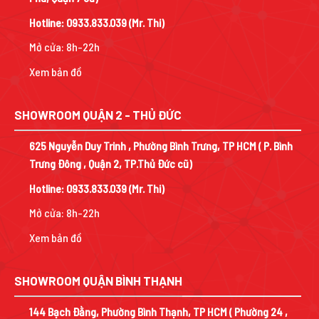
Hotline:
0933.833.039
(Mr. Thi)
Mở cửa: 8h-22h
Xem bản đồ
SHOWROOM QUẬN 2 - THỦ ĐỨC
625 Nguyễn Duy Trinh , Phường Bình Trưng, TP HCM ( P. Bình
Trưng Đông , Quận 2, TP.Thủ Đức cũ)
Hotline:
0933.833.039
(Mr. Thi)
Mở cửa: 8h-22h
Xem bản đồ
SHOWROOM QUẬN BÌNH THẠNH
144 Bạch Đằng, Phường Bình Thạnh, TP HCM ( Phường 24 ,