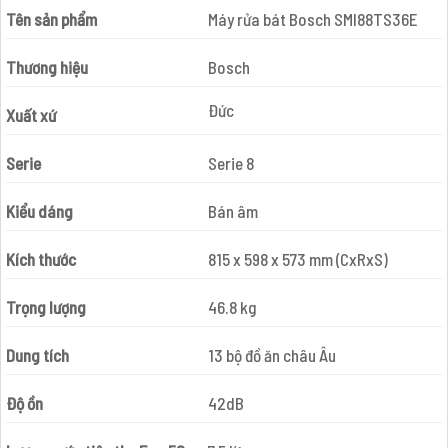
Tên sản phẩm
Máy rửa bát Bosch SMI88TS36E
Thương hiệu
Bosch
Đức
Xuất xứ
Serie
Serie 8
Kiểu dáng
Bán âm
Kích thước
815 x 598 x 573 mm (CxRxS)
Trọng lượng
46.8 kg
Dung tích
13 bộ đồ ăn châu Âu
Độ ồn
42dB