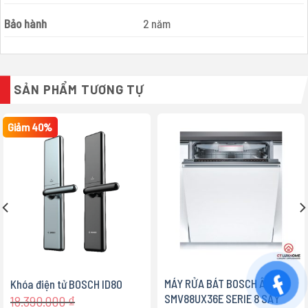
Bảo hành
2 năm
SẢN PHẨM TƯƠNG TỰ
Giảm 40%
MÁY RỬA BÁT BOSCH ÂM TỦ
Khóa điện tử BOSCH ID80
SMV88UX36E SERIE 8 SẤY
18.390.000
₫