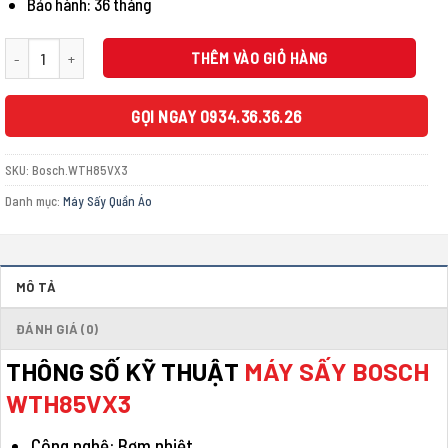
Bảo hành: 36 tháng
Máy sấy Bosch WTH85VX3 số lượng
THÊM VÀO GIỎ HÀNG
GỌI NGAY 0934.36.36.26
SKU:
Bosch.WTH85VX3
Danh mục:
Máy Sấy Quần Áo
MÔ TẢ
ĐÁNH GIÁ (0)
THÔNG SỐ KỸ THUẬT
MÁY SẤY BOSCH
WTH85VX3
Công nghệ: Bơm nhiệt