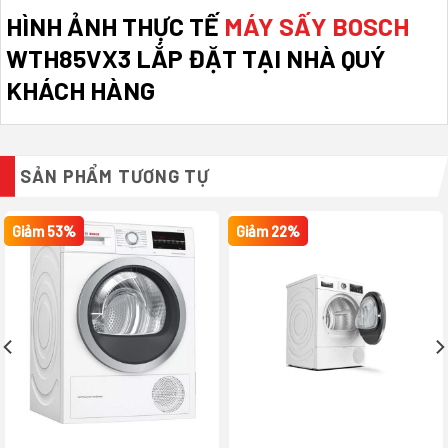
HÌNH ẢNH THỰC TẾ
MÁY SẤY BOSCH
WTH85VX3 LẮP ĐẶT TẠI NHÀ QUÝ
KHÁCH HÀNG
SẢN PHẨM TƯƠNG TỰ
Giảm 53%
Giảm 22%