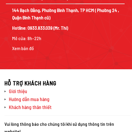
144 Bạch Đằng, Phường Bình Thạnh, TP HCM ( Phường 24 ,
Quận Bình Thạnh cũ)
Hotline:
0933.833.039
(Mr. Thi)
Mở cửa: 8h-22h
Xem bản đồ
HỖ TRỢ KHÁCH HÀNG
Giới thiệu
Hướng dẫn mua hàng
Khách hàng thân thiết
Vui lòng thông báo cho chúng tôi khi sử dụng thông tin trên
website!