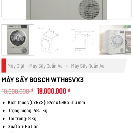
Máy Giặt - Máy Sấy Quần Áo
>
Máy Sấy Quần Áo
MÁY SẤY BOSCH WTH85VX3
Giá
Giá
19.000.000
18.000.000
₫
₫
gốc
hiện
Kích thước (CxRxS): 842 x 598 x 613 mm
là:
tại
Trọng lượng: 48,1 kg
19.000.000 ₫.
là:
18.000.000 ₫.
Tải trọng: 8 kg
Xuất xứ: Ba Lan