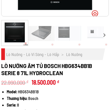
Lò Nướng - Lò Vi Sóng - Lò Hấp
>
Lò Nướng
LÒ NƯỚNG ÂM TỦ BOSCH HBG634BB1B
SERIE 8 71L HYDROCLEAN
Giá
Giá
22.990.000
18.500.000
₫
₫
gốc
hiện
Model:
HBG634BB1B
là:
tại
Thương hiệu:
Bosch
22.990.000 ₫.
là:
18.500.000 ₫.
Serie:
8