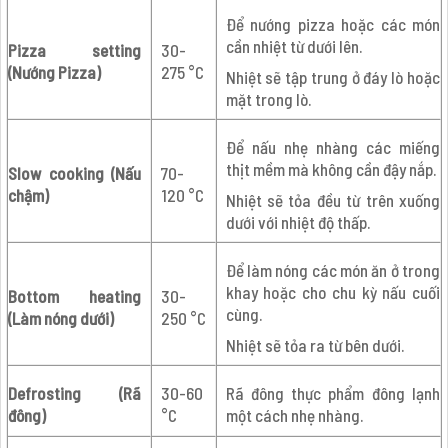
Để nướng pizza hoặc các món
cần nhiệt từ dưới lên.
Pizza setting
30-
(Nướng Pizza)
275 °C
Nhiệt sẽ tập trung ở đáy lò hoặc
mặt trong lò.
Để nấu nhẹ nhàng các miếng
thịt mềm mà không cần đậy nắp.
Slow cooking (Nấu
70-
chậm)
120 °C
Nhiệt sẽ tỏa đều từ trên xuống
dưới với nhiệt độ thấp.
Để làm nóng các món ăn ở trong
khay hoặc cho chu kỳ nấu cuối
Bottom heating
30-
cùng.
(Làm nóng dưới)
250 °C
Nhiệt sẽ tỏa ra từ bên dưới.
Defrosting (Rã
30-60
Rã đông thực phẩm đông lạnh
đông)
°C
một cách nhẹ nhàng.