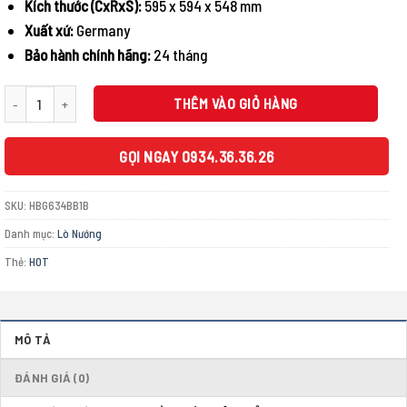
Kích thước (CxRxS):
595 x 594 x 548 mm
Xuất xứ:
Germany
Bảo hành chính hãng:
24 tháng
LÒ NƯỚNG ÂM TỦ BOSCH HBG634BB1B SERIE 8 71L HYDROCLEAN số lượng
THÊM VÀO GIỎ HÀNG
GỌI NGAY 0934.36.36.26
SKU:
HBG634BB1B
Danh mục:
Lò Nướng
Thẻ:
HOT
MÔ TẢ
ĐÁNH GIÁ (0)