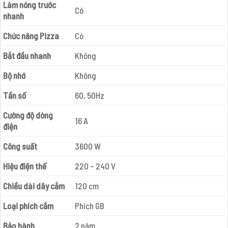
Làm nóng trước
Có
nhanh
Chức năng Pizza
Có
Bắt đầu nhanh
Không
Bộ nhớ
Không
Tần số
60, 50Hz
Cường độ dòng
16 A
điện
Công suất
3600 W
Hiệu điện thế
220 – 240 V
Chiều dài dây cắm
120 cm
Loại phích cắm
Phích GB
Bảo hành
2 năm