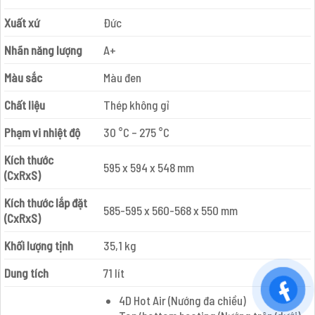
Xuất xứ
Đức
Nhãn năng lượng
A+
Màu sắc
Màu đen
Chất liệu
Thép không gỉ
Phạm vi nhiệt độ
30 °C – 275 °C
Kích thước
595 x 594 x 548 mm
(CxRxS)
Kích thước lắp đặt
585-595 x 560-568 x 550 mm
(CxRxS)
Khối lượng tịnh
35,1 kg
Dung tích
71 lít
4D Hot Air (Nướng đa chiều)