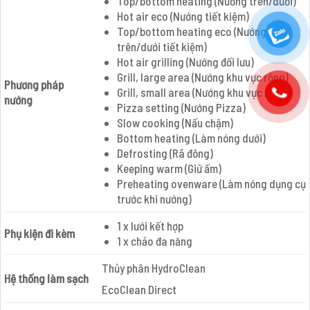
Top/bottom heating (Nướng trên/dưới)
Hot air eco (Nướng tiết kiệm)
Top/bottom heating eco (Nướng
trên/dưới tiết kiệm)
Hot air grilling (Nướng đối lưu)
Grill, large area (Nướng khu vực rộng)
Phương pháp
Grill, small area (Nướng khu vực nhỏ)
nướng
Pizza setting (Nướng Pizza)
Slow cooking (Nấu chậm)
Bottom heating (Làm nóng dưới)
Defrosting (Rã đông)
Keeping warm (Giữ ấm)
Preheating ovenware (Làm nóng dụng cụ
trước khi nướng)
1 x lưới kết hợp
Phụ kiện đi kèm
1 x chảo đa năng
Thủy phân HydroClean
Hệ thống làm sạch
EcoClean Direct