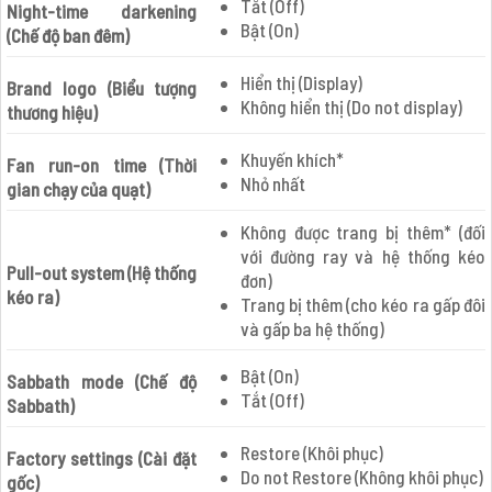
Tắt (Off)
Night-time darkening
Bật (On)
(Chế độ ban đêm)
Hiển thị (Display)
Brand logo (Biểu tượng
Không hiển thị (Do not display)
thương hiệu)
Khuyến khích*
Fan run-on time (Thời
Nhỏ nhất
gian chạy của quạt)
Không được trang bị thêm* (đối
với đường ray và hệ thống kéo
Pull-out system (Hệ thống
đơn)
kéo ra)
Trang bị thêm (cho kéo ra gấp đôi
và gấp ba hệ thống)
Bật (On)
Sabbath mode (Chế độ
Tắt (Off)
Sabbath)
Restore (Khôi phục)
Factory settings (Cài đặt
Do not Restore (Không khôi phục)
gốc)