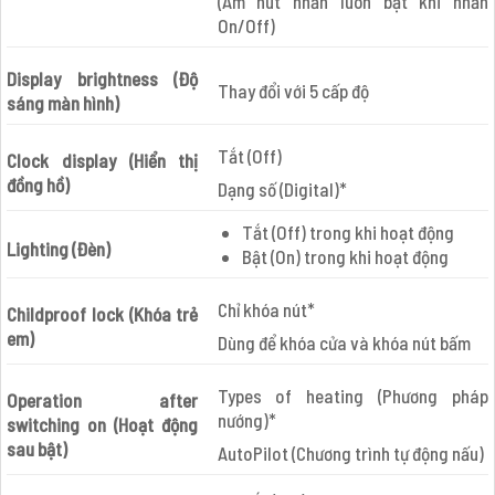
(Âm nút nhấn luôn bật khi nhấn
On/Off)
Display brightness (Độ
Thay đổi với 5 cấp độ
sáng màn hình)
Tắt (Off)
Clock display (Hiển thị
đồng hồ)
Dạng số (Digital)*
Tắt (Off) trong khi hoạt động
Lighting (Đèn)
Bật (On) trong khi hoạt động
Chỉ khóa nút*
Childproof lock (Khóa trẻ
em)
Dùng để khóa cửa và khóa nút bấm
Types of heating (Phương pháp
Operation after
nướng)*
switching on (Hoạt động
sau bật)
AutoPilot (Chương trình tự động nấu)