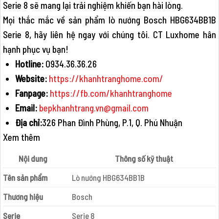
Serie 8 sẽ mang lại trải nghiệm khiến bạn hài lòng.
Mọi thắc mắc về sản phẩm lò nướng Bosch HBG634BB1B
Serie 8, hãy liên hệ ngay với chúng tôi. CT Luxhome hân
hạnh phục vụ bạn!
Hotline:
0934.36.36.26
Website:
https://khanhtranghome.com/
Fanpage:
https://fb.com/khanhtranghome
Email:
bepkhanhtrang.vn@gmail.com
Địa chỉ:
326 Phan Đình Phùng, P.1, Q. Phú Nhuận
Xem thêm
Nội dung
Thông số kỹ thuật
Tên sản phẩm
Lò nướng HBG634BB1B
Thương hiệu
Bosch
Serie
Serie 8