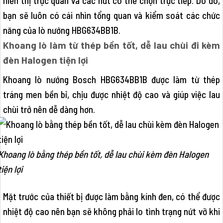
hiển thị trực quan và các nút có thể chọn trực tiếp. Do đó,
bạn sẽ luôn có cái nhìn tổng quan và kiểm soát các chức
năng của lò nướng HBG634BB1B.
Khoang lò làm từ thép bền tốt, dễ lau chùi đi kèm
đèn Halogen tiện lợi
Khoang lò nướng Bosch HBG634BB1B được làm từ thép
tráng men bền bỉ, chịu được nhiệt độ cao và giúp việc lau
chùi trở nên dễ dàng hơn.
Khoang lò bằng thép bền tốt, dễ lau chùi kèm đèn Halogen
tiện lợi
Mặt trước của thiết bị được làm bằng kính đen, có thể được
nhiệt độ cao nên bạn sẽ không phải lo tình trạng nứt vỡ khi