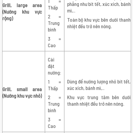
1 =
phẳng như bít tết, xúc xích, bánh
Grill, large area
Thấp
mì,..
(Nướng khu vực
2 =
rộng)
Toàn bộ khu vực bên dưới thanh
Trung
nhiệt đều trở nên nóng.
bình
3 =
Cao
Cài
đặt
nướng:
Dùng để nướng lượng nhỏ bít tết,
1 =
xúc xích, bánh mì,..
Thấp
Grill, small area
(Nướng khu vực nhỏ)
Khu vực trung tâm bên dưới
2 =
thanh nhiệt đều trở nên nóng.
Trung
bình
3 =
Cao