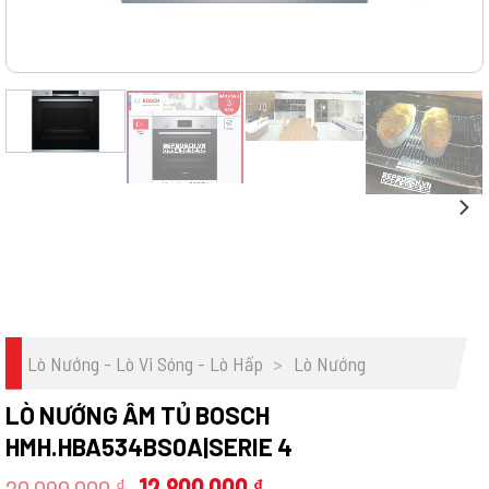
Lò Nướng - Lò Vi Sóng - Lò Hấp
>
Lò Nướng
LÒ NƯỚNG ÂM TỦ BOSCH
HMH.HBA534BS0A|SERIE 4
Giá
Giá
20.090.000
12.800.000
₫
₫