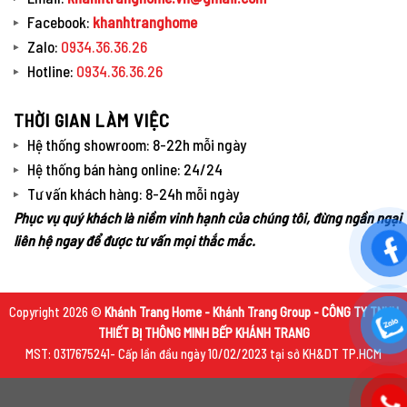
Facebook:
khanhtranghome
Zalo:
0934.36.36.26
Hotline:
0934.36.36.26
THỜI GIAN LÀM VIỆC
Hệ thống showroom: 8-22h mỗi ngày
Hệ thống bán hàng online: 24/24
Tư vấn khách hàng: 8-24h mỗi ngày
Phục vụ quý khách là niềm vinh hạnh của chúng tôi, đừng ngần ngại
liên hệ ngay để được tư vấn mọi thắc mắc.
Copyright 2026 ©
Khánh Trang Home - Khánh Trang Group - CÔNG TY TNHH
THIẾT BỊ THÔNG MINH BẾP KHÁNH TRANG
MST: 0317675241- Cấp lần đầu ngày 10/02/2023 tại sở KH&DT TP.HCM