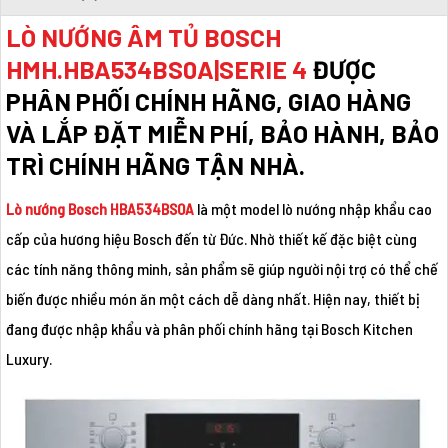
LÒ NƯỚNG ÂM TỦ BOSCH
HMH.HBA534BS0A|SERIE 4
ĐƯỢC
PHÂN PHỐI CHÍNH HÃNG, GIAO HÀNG
VÀ LẮP ĐẶT MIỄN PHÍ, BẢO HÀNH, BẢO
TRÌ CHÍNH HÃNG TẬN NHÀ.
Lò nướng Bosch HBA534BS0A
là một model lò nướng nhập khẩu cao
cấp của hương hiệu Bosch đến từ Đức. Nhờ thiết kế đặc biệt cùng
các tính năng thông minh, sản phẩm sẽ giúp người nội trợ có thể chế
biến được nhiều món ăn một cách dễ dàng nhất. Hiện nay, thiết bị
đang được nhập khẩu và phân phối chính hãng tại Bosch Kitchen
Luxury.