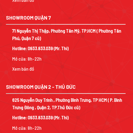
SHOWROOM QUẬN 7
71 Nguyễn Thị Thập, Phường Tân Mỹ, TP.HCM ( Phường Tân
Phú, Quận 7 cũ)
Hotline:
0933.833.039
(Mr. Thi)
Mở cửa: 8h-22h
Xem bản đồ
SHOWROOM QUẬN 2 - THỦ ĐỨC
625 Nguyễn Duy Trinh , Phường Bình Trưng, TP HCM ( P. Bình
Trưng Đông , Quận 2, TP.Thủ Đức cũ)
Hotline:
0933.833.039
(Mr. Thi)
Mở cửa: 8h-22h