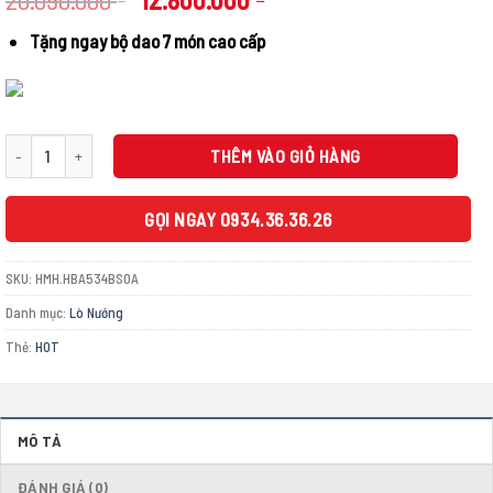
gốc
hiện
Tặng ngay bộ dao 7 món cao cấp
là:
tại
20.090.000 ₫.
là:
12.800.000 ₫.
Lò nướng âm tủ BOSCH HMH.HBA534BS0A|Serie 4 số lượng
THÊM VÀO GIỎ HÀNG
GỌI NGAY 0934.36.36.26
SKU:
HMH.HBA534BS0A
Danh mục:
Lò Nướng
Thẻ:
HOT
MÔ TẢ
ĐÁNH GIÁ (0)