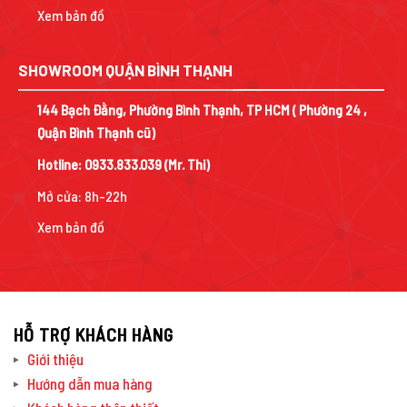
Xem bản đồ
SHOWROOM QUẬN BÌNH THẠNH
144 Bạch Đằng, Phường Bình Thạnh, TP HCM ( Phường 24 ,
Quận Bình Thạnh cũ)
Hotline:
0933.833.039
(Mr. Thi)
Mở cửa: 8h-22h
Xem bản đồ
HỖ TRỢ KHÁCH HÀNG
Giới thiệu
Hướng dẫn mua hàng