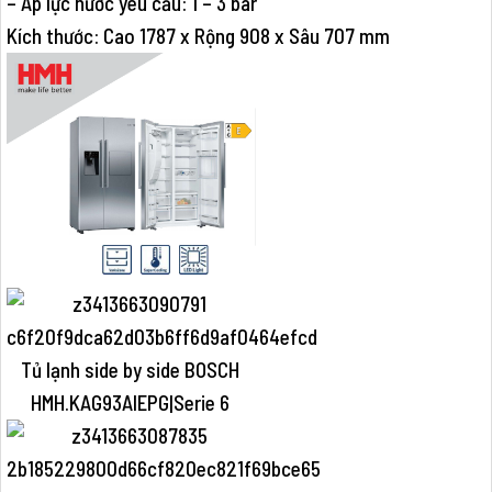
– Áp lực nước yêu cầu: 1 – 3 bar
Kích thước: Cao 1787 x Rộng 908 x Sâu 707 mm