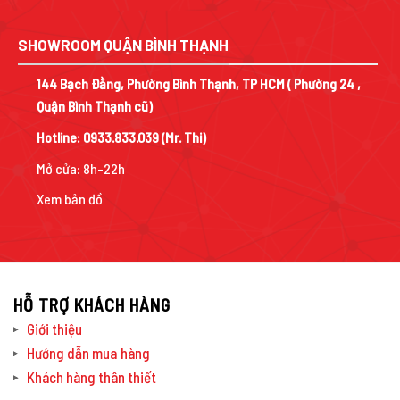
SHOWROOM QUẬN BÌNH THẠNH
144 Bạch Đằng, Phường Bình Thạnh, TP HCM ( Phường 24 ,
Quận Bình Thạnh cũ)
Hotline:
0933.833.039
(Mr. Thi)
Mở cửa: 8h-22h
Xem bản đồ
HỖ TRỢ KHÁCH HÀNG
Giới thiệu
Hướng dẫn mua hàng
Khách hàng thân thiết