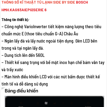
THÔNG SỐ KĨ THUẬT TỦ LẠNH SIDE BY SIDE
BOSCH
HMH.KAG93AIEPG|SERIE 6
Thông tin thiết bị
:
– Công nghệ VarioInverter tiết kiệm năng lượng theo tiêu
chuẩn mức E (thoe tiêu chuẩn G-A) Châu Âu
– Ngăn lấy đá và lấy nước ngoài tiện dụng. Đèn LED bên
trong và tại ngăn lấy đá.
– Dung tích lên đến 560L
– Thiết kế sang trọng với bề mặt inox hạn chế bám vân tay
và trầy xước
– Màn hình điều khiển LCD với các nút bấm được thiết kế
tinh tế và dễ dàng sử dụng