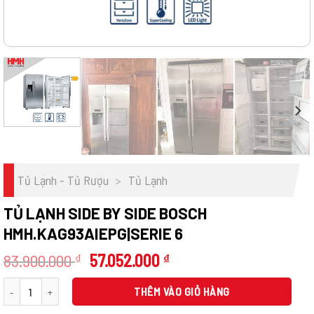
Tủ Lạnh - Tủ Rượu
>
Tủ Lạnh
TỦ LẠNH SIDE BY SIDE BOSCH
HMH.KAG93AIEPG|SERIE 6
Giá
Giá
83.900.000
57.052.000
₫
₫
gốc
hiện
Tủ lạnh side by side BOSCH HMH.KAG93AIEPG|Serie 6 số lượng
là:
tại
THÊM VÀO GIỎ HÀNG
83.900.000 ₫.
là: