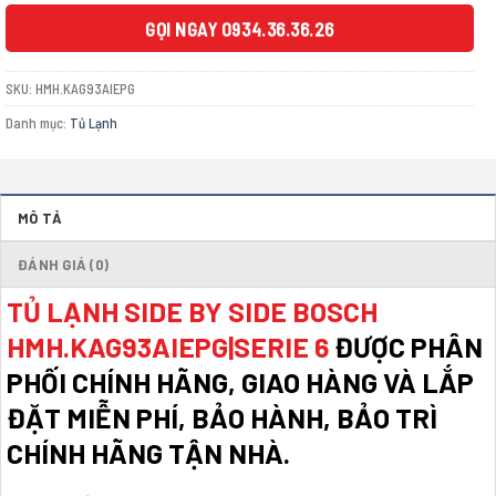
57.052.000 ₫.
GỌI NGAY 0934.36.36.26
SKU:
HMH.KAG93AIEPG
Danh mục:
Tủ Lạnh
MÔ TẢ
ĐÁNH GIÁ (0)
TỦ LẠNH SIDE BY SIDE BOSCH
HMH.KAG93AIEPG|SERIE 6
ĐƯỢC PHÂN
PHỐI CHÍNH HÃNG, GIAO HÀNG VÀ LẮP
ĐẶT MIỄN PHÍ, BẢO HÀNH, BẢO TRÌ
CHÍNH HÃNG TẬN NHÀ.