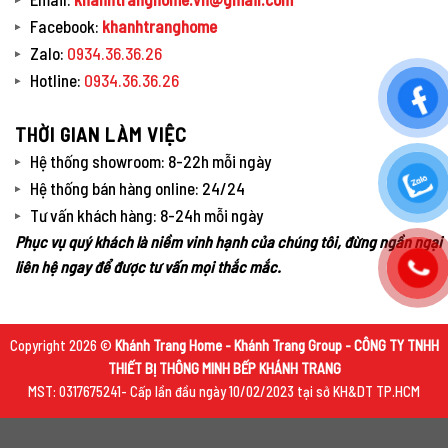
Facebook:
khanhtranghome
Zalo:
0934.36.36.26
Hotline:
0934.36.36.26
THỜI GIAN LÀM VIỆC
Hệ thống showroom: 8-22h mỗi ngày
Hệ thống bán hàng online: 24/24
Tư vấn khách hàng: 8-24h mỗi ngày
Phục vụ quý khách là niềm vinh hạnh của chúng tôi, đừng ngần ngại
liên hệ ngay để được tư vấn mọi thắc mắc.
Copyright 2026 ©
Khánh Trang Home - Khánh Trang Group - CÔNG TY TNHH
THIẾT BỊ THÔNG MINH BẾP KHÁNH TRANG
MST: 0317675241- Cấp lần đầu ngày 10/02/2023 tại sở KH&DT TP.HCM