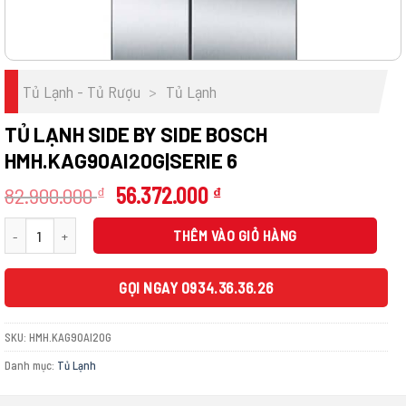
Tủ Lạnh - Tủ Rượu
>
Tủ Lạnh
TỦ LẠNH SIDE BY SIDE BOSCH
HMH.KAG90AI20G|SERIE 6
Giá
Giá
82.900.000
56.372.000
₫
₫
gốc
hiện
Tủ lạnh side by side BOSCH HMH.KAG90AI20G|Serie 6 số lượng
là:
tại
THÊM VÀO GIỎ HÀNG
82.900.000 ₫.
là:
56.372.000 ₫.
GỌI NGAY 0934.36.36.26
SKU:
HMH.KAG90AI20G
Danh mục:
Tủ Lạnh