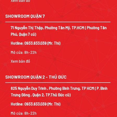
Xem bản đồ
SHOWROOM QUẬN 7
71 Nguyễn Thị Thập, Phường Tân Mỹ, TP.HCM ( Phường Tân
Phú, Quận 7 cũ)
Hotline:
0933.833.039
(Mr. Thi)
Mở cửa: 8h-22h
Xem bản đồ
SHOWROOM QUẬN 2 - THỦ ĐỨC
625 Nguyễn Duy Trinh , Phường Bình Trưng, TP HCM ( P. Bình
Trưng Đông , Quận 2, TP.Thủ Đức cũ)
Hotline:
0933.833.039
(Mr. Thi)
Mở cửa: 8h-22h