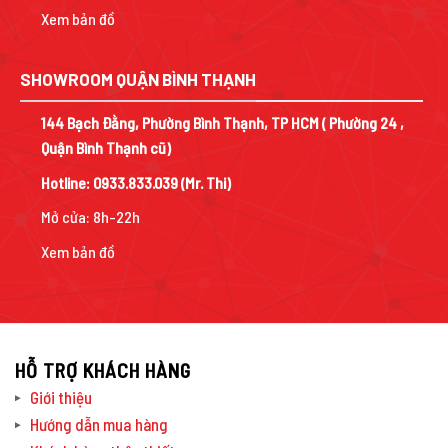
Xem bản đồ
SHOWROOM QUẬN BÌNH THẠNH
144 Bạch Đằng, Phường Bình Thạnh, TP HCM ( Phường 24 ,
Quận Bình Thạnh cũ)
Hotline:
0933.833.039
(Mr. Thi)
Mở cửa: 8h-22h
Xem bản đồ
HỖ TRỢ KHÁCH HÀNG
Giới thiệu
Hướng dẫn mua hàng