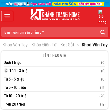
Chuyển
đến
nội
dung
Tìm
kiếm:
Khoá Vân Tay - Khóa Điện Tử - Két Sắt
>
Khoá Vân Tay
TÌM THEO GIÁ
Dưới 1 triệu
(0)
Từ 1 - 3 triệu
(0)
Từ 3 - 5 triệu
(0)
Từ 5 - 10 triệu
(12)
Từ 10 - 20 triệu
(20)
Trên 20 triệu
(12)