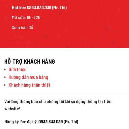
Hotline:
0933.833.039
(Mr. Thi)
Mở cửa: 8h-22h
Xem bản đồ
HỖ TRỢ KHÁCH HÀNG
Giới thiệu
Hướng dẫn mua hàng
Khách hàng thân thiết
Vui lòng thông báo cho chúng tôi khi sử dụng thông tin trên
website!
Đăng ký làm đại lý:
0933.833.039 (Mr. Thi)