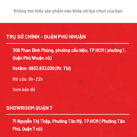
Không tìm thấy sản phẩm nào khớp với lựa chọn của bạn.
TRỤ SỞ CHÍNH - QUẬN PHÚ NHUẬN
308 Phan Đình Phùng, phường cầu kiệu, TP.HCM ( phường 1 ,
Quận Phú Nhuận cũ)
Hotline:
0933.833.039
(Mr. Thi)
Mở cửa: 8h-22h
Xem bản đồ
SHOWROOM QUẬN 7
71 Nguyễn Thị Thập, Phường Tân Mỹ, TP.HCM ( Phường Tân
Phú, Quận 7 cũ)