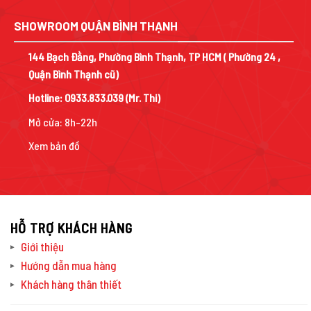
SHOWROOM QUẬN BÌNH THẠNH
144 Bạch Đằng, Phường Bình Thạnh, TP HCM ( Phường 24 ,
Quận Bình Thạnh cũ)
Hotline:
0933.833.039
(Mr. Thi)
Mở cửa: 8h-22h
Xem bản đồ
HỖ TRỢ KHÁCH HÀNG
Giới thiệu
Hướng dẫn mua hàng
Khách hàng thân thiết