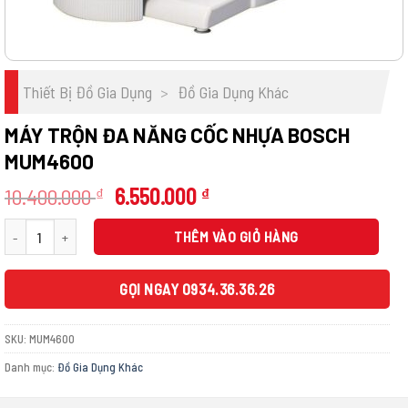
Thiết Bị Đồ Gia Dụng
>
Đồ Gia Dụng Khác
MÁY TRỘN ĐA NĂNG CỐC NHỰA BOSCH
MUM4600
Giá
Giá
10.400.000
6.550.000
₫
₫
gốc
hiện
Máy trộn đa năng cốc nhựa Bosch MUM4600 số lượng
là:
tại
THÊM VÀO GIỎ HÀNG
10.400.000 ₫.
là:
6.550.000 ₫.
GỌI NGAY 0934.36.36.26
SKU:
MUM4600
Danh mục:
Đồ Gia Dụng Khác