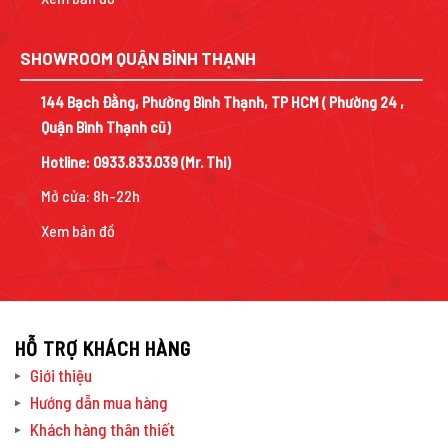
SHOWROOM QUẬN BÌNH THẠNH
144 Bạch Đằng, Phường Bình Thạnh, TP HCM ( Phường 24 ,
Quận Bình Thạnh cũ)
Hotline:
0933.833.039
(Mr. Thi)
Mở cửa: 8h-22h
Xem bản đồ
HỖ TRỢ KHÁCH HÀNG
Giới thiệu
Hướng dẫn mua hàng
Khách hàng thân thiết