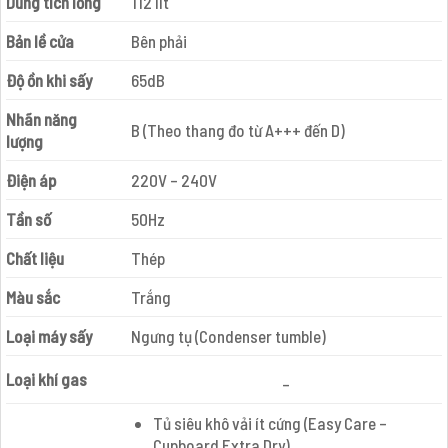
Dung tích lồng
112 lít
Bản lề cửa
Bên phải
Độ ồn khi sấy
65dB
Nhãn năng
B (Theo thang đo từ A+++ đến D)
lượng
Điện áp
220V – 240V
Tần số
50Hz
Chất liệu
Thép
Màu sắc
Trắng
Loại máy sấy
Ngưng tụ (Condenser tumble)
Loại khí gas
–
Tủ siêu khô vải ít cứng (Easy Care –
Cupboard Extra Dry)