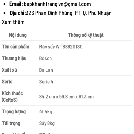
Email:
bepkhanhtrang.vn@gmail.com
Địa chỉ:
326 Phan Đình Phùng, P.1, Q. Phú Nhuận
Xem thêm
Nội dung
Thông số kỹ thuật
Tên sản phẩm
Máy sấy WTB86201SG
Thương hiệu
Bosch
Xuất xứ
Ba Lan
Serie
Serie 4
Kích thước
84.2 cm x 59.8 cm x 61.3 cm
(CxRxS)
Trọng lượng
41.4kg
Tải trọng
Sấy 8kg