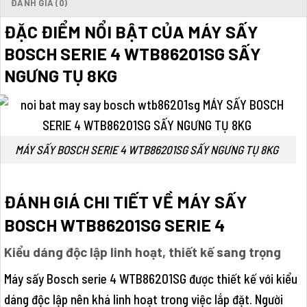
ĐÁNH GIÁ (0)
ĐẶC ĐIỂM NỔI BẬT CỦA MÁY SẤY
BOSCH SERIE 4 WTB86201SG SẤY
NGƯNG TỤ 8KG
MÁY SẤY BOSCH SERIE 4 WTB86201SG SẤY NGƯNG TỤ 8KG
ĐÁNH GIÁ CHI TIẾT VỀ MÁY SẤY
BOSCH WTB86201SG SERIE 4
Kiểu dáng độc lập linh hoạt, thiết kế sang trọng
Máy sấy Bosch serie 4 WTB86201SG được thiết kế với kiểu
dáng độc lập nên khá linh hoạt trong việc lắp đặt. Người