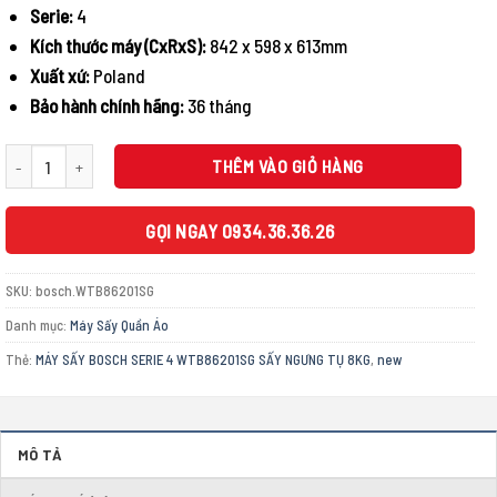
16.294.200 ₫.
Serie:
4
Kích thước máy (CxRxS):
842 x 598 x 613mm
Xuất xứ:
Poland
Bảo hành chính hãng:
36 tháng
MÁY SẤY BOSCH SERIE 4 WTB86201SG SẤY NGƯNG TỤ 8KG số lượng
THÊM VÀO GIỎ HÀNG
GỌI NGAY 0934.36.36.26
SKU:
bosch.WTB86201SG
Danh mục:
Máy Sấy Quần Áo
Thẻ:
MÁY SẤY BOSCH SERIE 4 WTB86201SG SẤY NGƯNG TỤ 8KG
,
new
MÔ TẢ