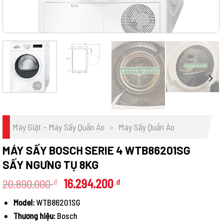
Máy Giặt - Máy Sấy Quần Áo
>
Máy Sấy Quần Áo
MÁY SẤY BOSCH SERIE 4 WTB86201SG
SẤY NGƯNG TỤ 8KG
Giá
Giá
20.890.000
16.294.200
₫
₫
gốc
hiện
Model:
WTB86201SG
là:
tại
Thương hiệu:
Bosch
20.890.000 ₫.
là: