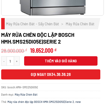
Máy Rửa Chén Bát - Sấy Chén Bát
>
Máy Rửa Chén Bát
MÁY RỬA CHÉN ĐỘC LẬP BOSCH
HMH.SMS25DI05E|SERIE 2
Giá
Giá
28.900.000
19.652.000
₫
₫
gốc
hiện
Máy rửa chén độc lập BOSCH HMH.SMS25DI05E|Serie 2 số lượng
là:
tại
THÊM VÀO GIỎ HÀNG
28.900.000 ₫.
là:
19.652.000 ₫.
GỌI NGAY 0934.36.36.26
SKU:
bosch.HMH-SMS25DI05E
Danh mục:
Máy Rửa Chén Bát
Thẻ:
Máy rửa chén độc lập BOSCH HMH.SMS25DI05E|Serie 2
,
new