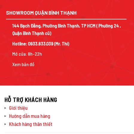
SHOWROOM QUẬN BÌNH THẠNH
144 Bạch Đằng, Phường Bình Thạnh, TP HCM ( Phường 24 ,
Quận Bình Thạnh cũ)
Hotline:
0933.833.039
(Mr. Thi)
Mở cửa: 8h-22h
Xem bản đồ
HỖ TRỢ KHÁCH HÀNG
Giới thiệu
Hướng dẫn mua hàng
Khách hàng thân thiết