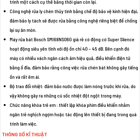
trình một cách cụ thể bằng thời gian còn lại.
Công nghệ rửa ly chén thủy tinh bằng chế độ bảo vệ kính hiện đại,
đảm bảo ly tách sẽ được rửa bằng công nghệ riêng biệt để chống
lại sự ăn mòn.
Máy rửa bát Bosch SMI68NS06G giá rẻ có động cơ Super Slience
hoạt động siêu yên tĩnh với độ ồn chỉ 40 – 45 dB. Bên cạnh đó
máy có nhiều vách ngăn cách âm hiệu quả, điều khiển điện tử
bằng ổ đĩa, đảm bảo rằng công việc rửa chén bát không gây tiếng
ồn và rất êm ái.
Bộ trao đổi nhiệt: đảm bảo nước được làm nóng trước khi rửa, do
vậy không gây ra những cú sốc nhiệt đột ngột trong máy.
Chức năng khóa trẻ em : thiết lập khóa phím điều khiển nhằm
ngăn trẻ nghịch ngợm hoặc tác động lên thiết bị đang trong quá
trình làm việc.
THÔNG SỐ KĨ THUẬT