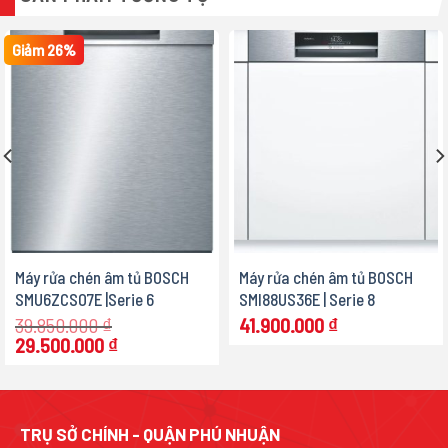
Giảm 26%
Máy rửa chén âm tủ BOSCH
Máy rửa chén âm tủ BOSCH
SMU6ZCS07E |Serie 6
SMI88US36E | Serie 8
39.850.000
₫
41.900.000
₫
Giá
Giá
29.500.000
₫
gốc
hiện
là:
tại
39.850.000 ₫.
là:
.
29.500.000 ₫.
TRỤ SỞ CHÍNH - QUẬN PHÚ NHUẬN