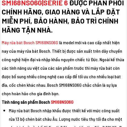
SMI68NS06G|SERIE 6
ĐƯỢC PHÂN PHỐI
CHÍNH HÃNG, GIAO HÀNG VÀ LẮP ĐẶT
MIỄN PHÍ, BẢO HÀNH, BẢO TRÌ CHÍNH
HÃNG TẬN NHÀ.
Máy rửa bát Bosch SMI68NS06G
là model mới và cao cấp nhất hiện
nay của máy rửa bát Bosch. Thiết bị được sản xuất trên dây chuyền
công nghệ hiện đại và nhập khẩu nguyên chiếc từ Đức. Ngoài kế thừa
các tính năng ưu việt của các sản phẩm trước thì máy rửa bát còn
được bổ sung nhiều công nghệ cao cấp để tối ưu cho nhiều loại bát
đĩa, cốc chén khác nhau. Bosch SMI68NS06G chắc chắn là sự lựa
chọn hoàn hảo cho gia đình bạn.
Tính năng sản phẩm Bosch
SMI68NS06G
Máy rửa bát Bosch
nhập khẩu được thiết kế với mức công suất
rửa 13 bộ chén bát châu Âu. Lượng nước tiêu thụ tối đa cho một