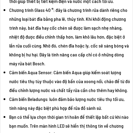
thời giúp thiết bị tiết kiệm điện và nước một cách tối ưu.
Chương trình Glass 40 °: đây là chương trình rửa dành riêng cho
những loại bát đĩa bằng pha lê, thủy tinh. Khi khởi động chương
trình này, bát đĩa hay cốc chén sẽ được làm sạch nhẹ nhàng,
nhiệt độ được điều chỉnh thấp hơn, làm khô lâu hơn, đặc biệt ở
lần rửa cuối cùng. Nhờ đó, chén đĩa hoặc ly, cốc sẽ sáng bóng và
không bị hư hại. Đây là tính năng cao cấp chỉ có ở những dòng
máy rửa bát Bosch.
Cảm biến Aqua Sensor: Cảm biến Aqua giúp kiểm soát lượng
nước tiêu thụ tùy thuộc vào độ bẩn của xoong nồi, chảo để từ đó
điều chỉnh lượng nước và chất tẩy rửa cần cho thêm hay không.
Cảm biến Beladungs: luôn đảm bảo lượng nước tiêu thụ tối ưu,
tính năng này đặc biệt phù hợp để rửa đồ sành sứ.
Bạn có thể lựa chọn thời gian trì hoãn để thiết lập bất cứ khi nào
bạn muốn. Trên màn hình LED sẽ hiển thị thông tin về chương