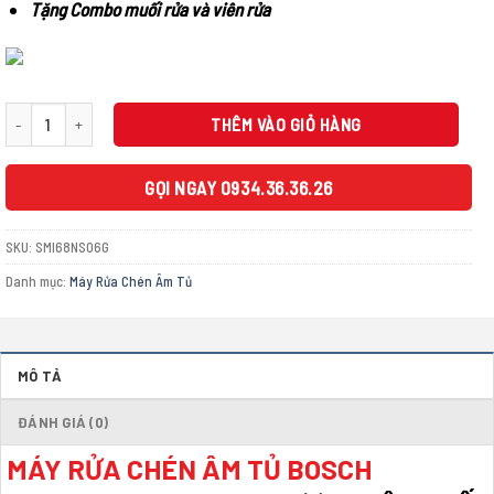
Tặng Combo muối rửa và viên rửa
là:
tại
29.280.000 ₫.
là:
28.500.000 ₫.
Máy rửa chén âm tủ BOSCH SMI68NS06G|Serie 6 số lượng
THÊM VÀO GIỎ HÀNG
GỌI NGAY 0934.36.36.26
SKU:
SMI68NS06G
Danh mục:
Máy Rửa Chén Âm Tủ
MÔ TẢ
ĐÁNH GIÁ (0)
MÁY RỬA CHÉN ÂM TỦ BOSCH