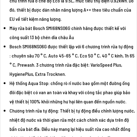
chu trình rửa ở chế độ Eco là 9.5L, mức tiêu thụ điện 0.92kWh. Do
đó, thiết bị được dán nhãn năng lượng A++ theo tiêu chuẩn của
EU về tiết kiệm năng lượng.
Máy rửa bát Bosch SMI68NS06G chính hãng được thiết kế với
công suất 13 bộ chén dĩa châu Âu
Bosch SMI68NS06G được thiết lập với 6 chương trình rửa tự động
: chuyên sâu 70 ° C, Auto 45-65 ° C, Eco 50 ° C, 40 ° C kính, 1h 65
° C, Prewash. 3 chương trình rửa đặc biệt: VarioSpeed Plus,
HygienePlus, Extra Trocknen.
Hệ thống Aqua Stop: chống rò rỉ nước bao gồm một đường ống
đôi đặc biệt có van an toàn và khay với công tắc phao giúp bảo
vệ thiết bị 100% khỏi những hư hại liên quan đến nguồn nước.
Chương trình rửa tự động: Thiết bị tự động điều chỉnh lượng nước,
nhiệt độ nước và thời gian rửa một cách chính xác dựa trên độ
bẩn của bát đĩa. Điều này mang lại hiệu suất rửa cao nhất đồng