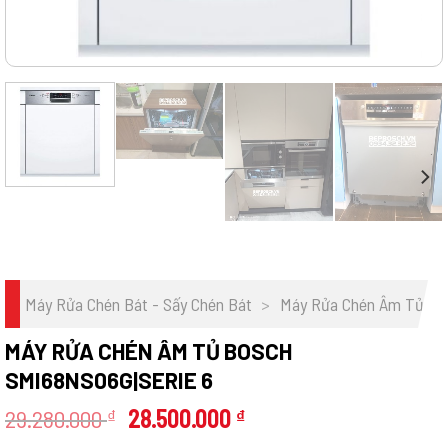
Máy Rửa Chén Bát - Sấy Chén Bát
>
Máy Rửa Chén Âm Tủ
MÁY RỬA CHÉN ÂM TỦ BOSCH
SMI68NS06G|SERIE 6
Giá
Giá
29.280.000
28.500.000
₫
₫
gốc
hiện