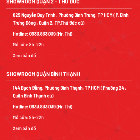
SHOWROOM QUẬN 2 - THỦ ĐỨC
625 Nguyễn Duy Trinh , Phường Bình Trưng, TP HCM ( P. Bình
Trưng Đông , Quận 2, TP.Thủ Đức cũ)
Hotline:
0933.833.039
(Mr. Thi)
Mở cửa: 8h-22h
Xem bản đồ
SHOWROOM QUẬN BÌNH THẠNH
144 Bạch Đằng, Phường Bình Thạnh, TP HCM ( Phường 24 ,
Quận Bình Thạnh cũ)
Hotline:
0933.833.039
(Mr. Thi)
Mở cửa: 8h-22h
Xem bản đồ