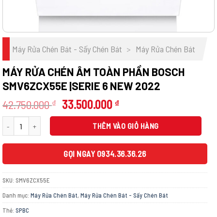
Máy Rửa Chén Bát - Sấy Chén Bát
>
Máy Rửa Chén Bát
MÁY RỬA CHÉN ÂM TOÀN PHẦN BOSCH
SMV6ZCX55E |SERIE 6 NEW 2022
Giá
Giá
42.750.000
33.500.000
₫
₫
gốc
hiện
Máy rửa Chén Âm Toàn Phần BOSCH SMV6ZCX55E |Serie 6 New 2022 số lượng
là:
tại
THÊM VÀO GIỎ HÀNG
42.750.000 ₫.
là:
33.500.000 ₫.
GỌI NGAY 0934.36.36.26
SKU:
SMV6ZCX55E
Danh mục:
Máy Rửa Chén Bát
,
Máy Rửa Chén Bát - Sấy Chén Bát
Thẻ:
SPBC