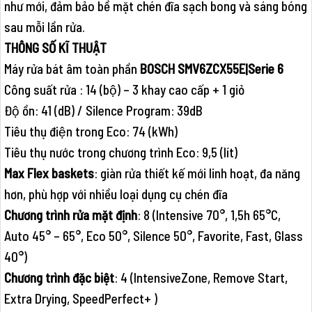
như mới, đảm bảo bề mặt chén đĩa sạch bong và sáng bóng
sau mỗi lần rửa.
THÔNG SỐ KĨ THUẬT
Máy rửa bát âm toàn phần
BOSCH SMV6ZCX55E|Serie 6
Công suất rửa : 14 (bộ) – 3 khay cao cấp + 1 giỏ
Độ ồn: 41 (dB) / Silence Program: 39dB
Tiêu thụ điện trong Eco: 74 (kWh)
Tiêu thụ nước trong chương trình Eco: 9,5 (lít)
Max Flex baskets
: giàn rửa thiết kế mới linh hoạt, đa năng
hơn, phù hợp với nhiều loại dụng cụ chén đĩa
Chương trình rửa mặt định
: 8 (Intensive 70°, 1,5h 65°C,
Auto 45° – 65°, Eco 50°, Silence 50°, Favorite, Fast, Glass
40°)
Chương trình đặc biệt
: 4 (IntensiveZone, Remove Start,
Extra Drying, SpeedPerfect+ )