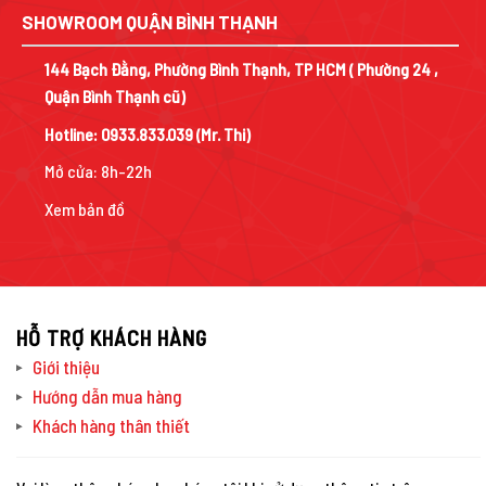
SHOWROOM QUẬN BÌNH THẠNH
144 Bạch Đằng, Phường Bình Thạnh, TP HCM ( Phường 24 ,
Quận Bình Thạnh cũ)
Hotline:
0933.833.039
(Mr. Thi)
Mở cửa: 8h-22h
Xem bản đồ
HỖ TRỢ KHÁCH HÀNG
Giới thiệu
Hướng dẫn mua hàng
Khách hàng thân thiết