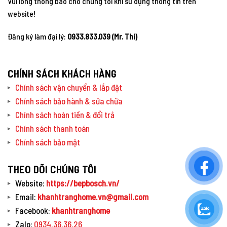
Vui lòng thông báo cho chúng tôi khi sử dụng thông tin trên
website!
Đăng ký làm đại lý:
0933.833.039 (Mr. Thi)
CHÍNH SÁCH KHÁCH HÀNG
Chính sách vận chuyển & lắp đặt
Chính sách bảo hành & sửa chữa
Chính sách hoàn tiền & đổi trả
Chính sách thanh toán
Chính sách bảo mật
THEO DÕI CHÚNG TÔI
Website:
https://bepbosch.vn/
Email:
khanhtranghome.vn@gmail.com
Facebook:
khanhtranghome
Zalo:
0934.36.36.26