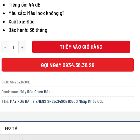
29.350.000 ₫.
Tiếng ồn: 44 dB
Màu sắc: Màu inox không gỉ
Xuất xứ: Đức
Bảo hành: 36 tháng
MÁY RỬA BÁT SIEMENS SN25ZI49CE IQ500 Nhập Khẩu Đức số lượng
THÊM VÀO GIỎ HÀNG
GỌI NGAY 0934.36.36.26
SKU:
SN25ZI49CE
Danh mục:
Máy Rửa Chén Bát
Thẻ:
MÁY RỬA BÁT SIEMENS SN25ZI49CE IQ500 Nhập Khẩu Đức
MÔ TẢ