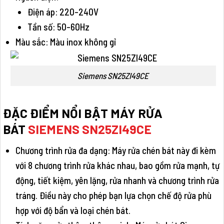
Điện áp: 220-240V
Tần số: 50-60Hz
Màu sắc: Màu inox không gỉ
Siemens SN25ZI49CE
ĐẶC ĐIỂM NỔI BẬT MÁY
RỬA
BÁT
SIEMENS SN25ZI49CE
Chương trình rửa đa dạng: Máy rửa chén bát này đi kèm
với 8 chương trình rửa khác nhau, bao gồm rửa mạnh, tự
động, tiết kiệm, yên lặng, rửa nhanh và chương trình rửa
tráng. Điều này cho phép bạn lựa chọn chế độ rửa phù
hợp với độ bẩn và loại chén bát.