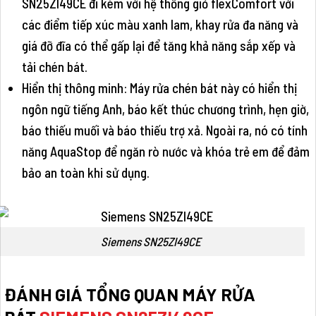
SN25ZI49CE đi kèm với hệ thống giỏ flexComfort với
các điểm tiếp xúc màu xanh lam, khay rửa đa năng và
giá đỡ đĩa có thể gấp lại để tăng khả năng sắp xếp và
tải chén bát.
Hiển thị thông minh: Máy rửa chén bát này có hiển thị
ngôn ngữ tiếng Anh, báo kết thúc chương trình, hẹn giờ,
báo thiếu muối và báo thiếu trợ xả. Ngoài ra, nó có tính
năng AquaStop để ngăn rò nước và khóa trẻ em để đảm
bảo an toàn khi sử dụng.
Siemens SN25ZI49CE
ĐÁNH GIÁ TỔNG QUAN
MÁY
RỬA