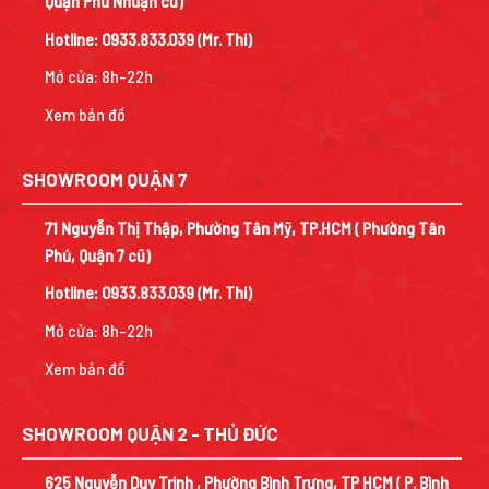
Quận Phú Nhuận cũ)
Hotline:
0933.833.039
(Mr. Thi)
Mở cửa: 8h-22h
Xem bản đồ
SHOWROOM QUẬN 7
71 Nguyễn Thị Thập, Phường Tân Mỹ, TP.HCM ( Phường Tân
Phú, Quận 7 cũ)
Hotline:
0933.833.039
(Mr. Thi)
Mở cửa: 8h-22h
Xem bản đồ
SHOWROOM QUẬN 2 - THỦ ĐỨC
625 Nguyễn Duy Trinh , Phường Bình Trưng, TP HCM ( P. Bình