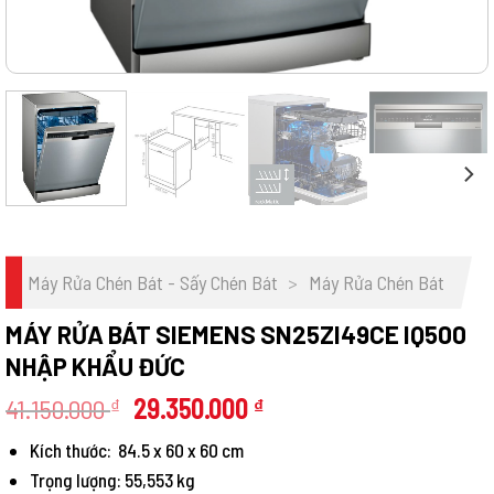
Máy Rửa Chén Bát - Sấy Chén Bát
>
Máy Rửa Chén Bát
MÁY RỬA BÁT SIEMENS SN25ZI49CE IQ500
NHẬP KHẨU ĐỨC
Giá
Giá
41.150.000
29.350.000
₫
₫
gốc
hiện
Kích thước: 84.5 x 60 x 60 cm
là:
tại
Trọng lượng: 55,553 kg
41.150.000 ₫.
là: