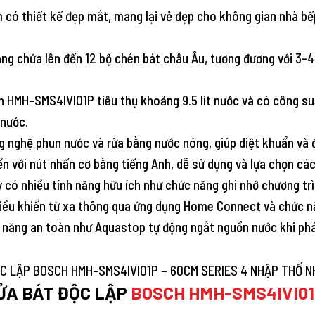
m có thiết kế đẹp mắt, mang lại vẻ đẹp cho không gian nhà bế
ng chứa lên đến 12 bộ chén bát châu Âu, tương đương với 3-4 
h HMH-SMS4IVI01P tiêu thụ khoảng 9.5 lít nước và có công su
 nước.
g nghệ phun nước và rửa bằng nước nóng, giúp diệt khuẩn và
n với nút nhấn cơ bằng tiếng Anh, dễ sử dụng và lựa chọn các
y có nhiều tính năng hữu ích như chức năng ghi nhớ chương tr
 điều khiển từ xa thông qua ứng dụng Home Connect và chức n
nh năng an toàn như Aquastop tự động ngắt nguồn nước khi phá
ỬA BÁT ĐỘC LẬP
BOSCH HMH-SMS4IVI01P