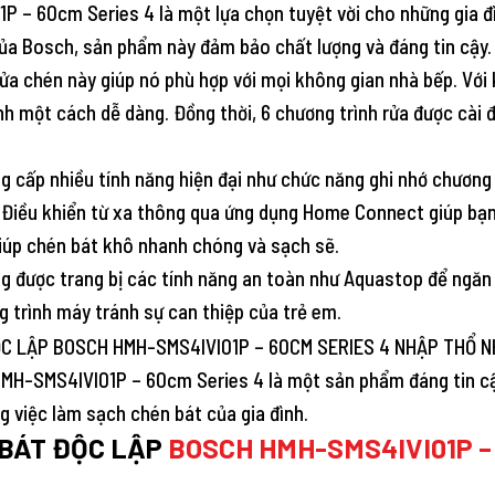
P – 60cm Series 4 là một lựa chọn tuyệt vời cho những gia 
 của Bosch, sản phẩm này đảm bảo chất lượng và đáng tin cậy.
ửa chén này giúp nó phù hợp với mọi không gian nhà bếp. Với 
ình một cách dễ dàng. Đồng thời, 6 chương trình rửa được cài
ấp nhiều tính năng hiện đại như chức năng ghi nhớ chương trì
 Điều khiển từ xa thông qua ứng dụng Home Connect giúp bạn 
giúp chén bát khô nhanh chóng và sạch sẽ.
được trang bị các tính năng an toàn như Aquastop để ngăn c
 trình máy tránh sự can thiệp của trẻ em.
H-SMS4IVI01P – 60cm Series 4 là một sản phẩm đáng tin cậy 
ng việc làm sạch chén bát của gia đình.
 BÁT ĐỘC LẬP
BOSCH HMH-SMS4IVI01P –