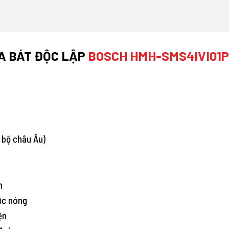
A BÁT ĐỘC LẬP
BOSCH HMH-SMS4IVI01P 
 bộ châu Âu)
h
ớc nóng
ện