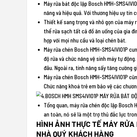
Máy rửa bát độc lập Bosch HMH-SMS4IVI01
năng và hiệu quả. Với thương hiệu uy tín
Thiết kế sang trọng và nhỏ gọn của máy r
thể rửa sạch tất cả đồ ăn uống của gia đ
hợp với mọi nhu cầu và loại chén bát.
Máy rửa chén Bosch HMH-SMS4IVI01P cung c
độ rửa và chức năng vệ sinh máy tự động.
đâu. Ngoài ra, tính năng sấy tăng cường 
Máy rửa chén Bosch HMH-SMS4IVI01P cũng 
Chức năng khoá trẻ em bảo vệ các chương
Tổng quan, máy rửa chén độc lập Bosch HM
an toàn, nó sẽ là một trợ thủ đắc lực tro
HÌNH ẢNH THỰC TẾ MÁY RỬA
NHÀ QUÝ KHÁCH HÀNG