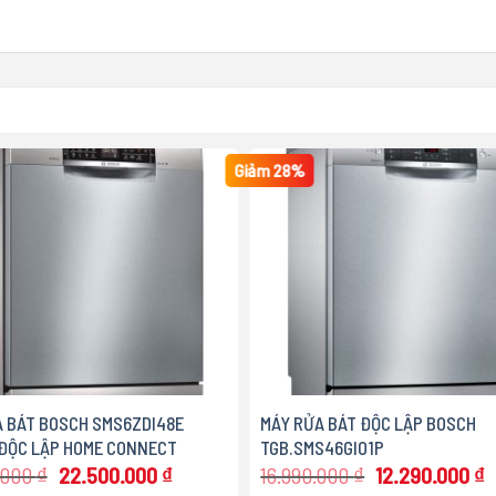
Giảm 28%
 BÁT BOSCH SMS6ZDI48E
MÁY RỬA BÁT ĐỘC LẬP BOSCH
 ĐỘC LẬP HOME CONNECT
TGB.SMS46GI01P
Giá
Giá
Giá
G
.000
₫
22.500.000
₫
16.990.000
₫
12.290.000
₫