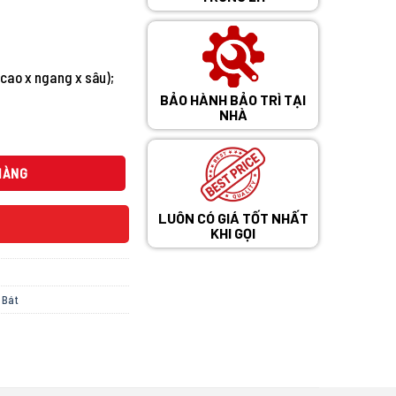
0 ₫.
(cao x ngang x sâu);
BẢO HÀNH BẢO TRÌ TẠI
NHÀ
RIES 4 NHẬP THỔ NHĨ KÌ số lượng
HÀNG
LUÔN CÓ GIÁ TỐT NHẤT
KHI GỌI
 Bát