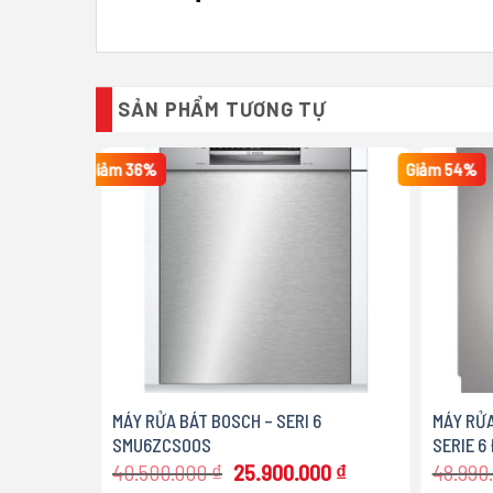
SẢN PHẨM TƯƠNG TỰ
Giảm 36%
Giảm 54%
MÁY RỬA BÁT BOSCH – SERI 6
MÁY RỬA
SMU6ZCS00S
SERIE 6
Giá
Giá
40.500.000
₫
25.900.000
₫
48.990