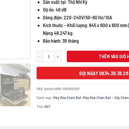
Sản xuất tại: Thổ Nhĩ Kỳ
27.790.000 ₫.
là:
14.900.00
Độ ồn: 46 dB
Dòng điện: 220-240V/50-60 Hz/10A
Kích thước – Khối lượng: 845 x 600 x 600 mm 
Nặng 48.247 kg
Bảo hành: 36 tháng
MÁY RỬA BÁT ĐỘC LẬP BOSCH HMH-SMS4IVI01P – 60CM SE
THÊM VÀO GIỎ 
GỌI NGAY 0934.36.36.26
SKU:
bosch.HMH-SMS4IVI01P
Danh mục:
Máy Rửa Chén Bát
,
Máy Rửa Chén Bát - Sấy Chén
Thẻ:
HOT