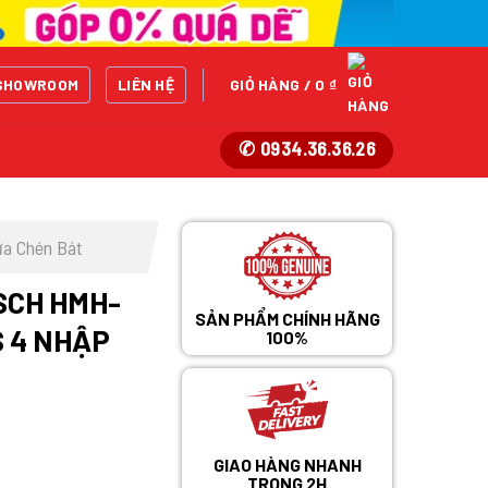
SHOWROOM
LIÊN HỆ
GIỎ HÀNG /
0
₫
✆ 0934.36.36.26
a Chén Bát
SCH HMH-
SẢN PHẨM CHÍNH HÃNG
S 4 NHẬP
100%
GIAO HÀNG NHANH
TRONG 2H