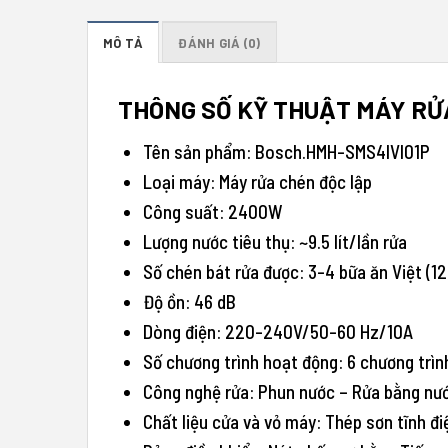
MÔ TẢ
ĐÁNH GIÁ (0)
THÔNG SỐ KỸ THUẬT MÁY RỬ
Tên sản phẩm: Bosch.HMH-SMS4IVI01P
Loại máy: Máy rửa chén độc lập
Công suất: 2400W
Lượng nước tiêu thụ: ~9.5 lít/lần rửa
Số chén bát rửa được: 3-4 bữa ăn Việt (12
Độ ồn: 46 dB
Dòng điện: 220-240V/50-60 Hz/10A
Số chương trình hoạt động: 6 chương trìn
Công nghệ rửa: Phun nước – Rửa bằng nư
Chất liệu cửa và vỏ máy: Thép sơn tĩnh đi