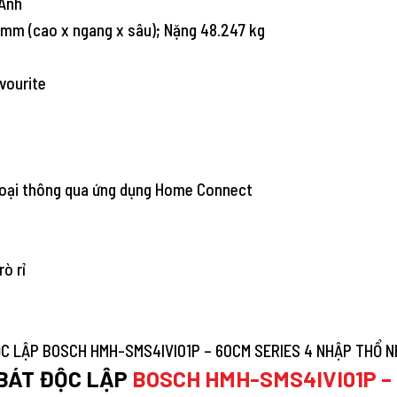
 Anh
0 mm (cao x ngang x sâu); Nặng 48.247 kg
vourite
thoại thông qua ứng dụng Home Connect
ò rỉ
 BÁT ĐỘC LẬP
BOSCH HMH-SMS4IVI01P – 