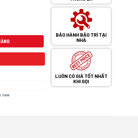
0 ₫.
BẢO HÀNH BẢO TRÌ TẠI
 số lượng
NHÀ
HÀNG
LUÔN CÓ GIÁ TỐT NHẤT
KHI GỌI
Ộ
,
new