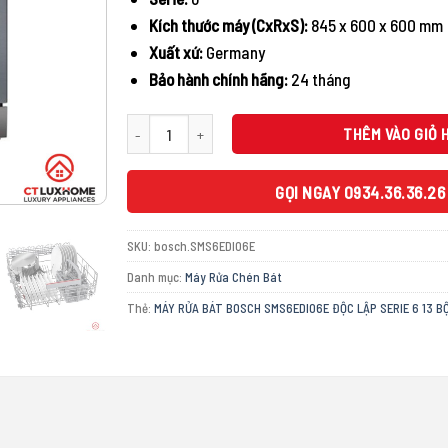
32.100.00
Kích thước máy (CxRxS):
845 x 600 x 600 mm
Xuất xứ:
Germany
Bảo hành chính hãng:
24 tháng
MÁY RỬA BÁT BOSCH SMS6EDI06E ĐỘC LẬP SERIE 6 13 BỘ
THÊM VÀO GIỎ 
GỌI NGAY 0934.36.36.26
SKU:
bosch.SMS6EDI06E
Danh mục:
Máy Rửa Chén Bát
Thẻ:
MÁY RỬA BÁT BOSCH SMS6EDI06E ĐỘC LẬP SERIE 6 13 B