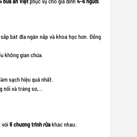
4 bữa ăn Việt
phục vụ cho gia đình
4-6 người
.
 sắp bát đĩa ngăn nắp và khoa học hơn. Đồng
ếu không gian chứa.
 làm sạch hiệu quả nhất.
g nồi và tráng sơ,…
t với
6 chương trình rửa
khác nhau: