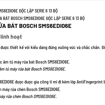
MS6EDI06E ĐỘC LẬP SERIE 6 13 BỘ
RỬA BÁT BOSCH SMS6EDI06E
linh hoạt
được thiết kế với kiểu dáng đứng vuông vức và chắc chắn. Đi
c âm tủ máy rửa bát Bosch SMS6EDI06E.
DI06E được được gia công tỉ mỉ đi kèm lớp AntiFingerprint b
 máy rửa chén Bosch SMS6EDI06E.