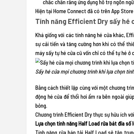
chắc chắn rằng ứng dụng hỗ trợ ngôn ngữ 
Hiện tại Home Connect đã có trên App Store 
Tính năng Efficient Dry sấy hé 
Khá giống với các tính năng hé cửa khác, Effi
sự cải tiến và tăng cường hơn khi có thể thi
máy sấy tự hé cửa cũ vốn chỉ có thể tự hé ở 
Sấy hé cửa mọi chương trình khi lựa chọn tí
Bằng cách thiết lập cùng với một chương trìn
động hé cửa để thổi hơi ẩm ra bên ngoài giúp
bỏng.
Chương trình Efficient Dry thực sự hữu ích vớ
Lựa chọn tính năng Half Load rửa bát đĩa số l
Tính năng rửa bán tải Half Load sẽ tập tr