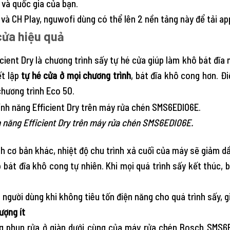
và quốc gia của bạn.
và CH Play, nguwofi dùng có thể lên 2 nền tảng này để tải ap
cửa hiệu quả
cient Dry là chương trình sấy tự hé cửa giúp làm khô bát đĩa 
ết lập
tự hé cửa ở mọi chương trình
, bát đĩa khô cong hơn. Đ
chương trình Eco 50.
nh năng Efficient Dry trên máy rửa chén SMS6EDI06E.
h cơ bản khác, nhiệt độ chu trình xả cuối của máy sẽ giảm d
 bát đĩa khô cong tự nhiên. Khi mọi quá trình sấy kết thúc, 
i người dùng khi không tiêu tốn điện năng cho quá trình sấy, g
ượng ít
ung phun rửa ở giàn dưới cùng của máy rửa chén Bosch SMS6E