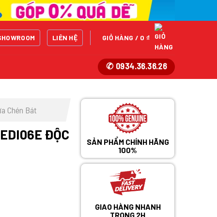
SHOWROOM
LIÊN HỆ
GIỎ HÀNG /
0
₫
✆ 0934.36.36.26
a Chén Bát
EDI06E ĐỘC
SẢN PHẨM CHÍNH HÃNG
100%
GIAO HÀNG NHANH
TRONG 2H