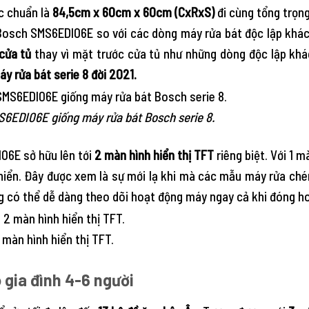
c chuẩn là
84,5cm x 60cm x 60cm (CxRxS)
đi cùng tổng trọn
osch SMS6EDI06E so với các dòng máy rửa bát độc lập khác 
cửa tủ
thay vì mặt trước cửa tủ như những dòng độc lập khác
áy rửa bát serie 8 đời 2021.
MS6EDI06E giống máy rửa bát Bosch serie 8.
06E sở hữu lên tới
2 màn hình hiển thị TFT
riêng biệt. Với 1 
khiển. Đây được xem là sự mới lạ khi mà các mẫu máy rửa ch
dùng có thể dễ dàng theo dõi hoạt động máy ngay cả khi đóng 
màn hình hiển thị TFT.
 gia đình 4-6 người