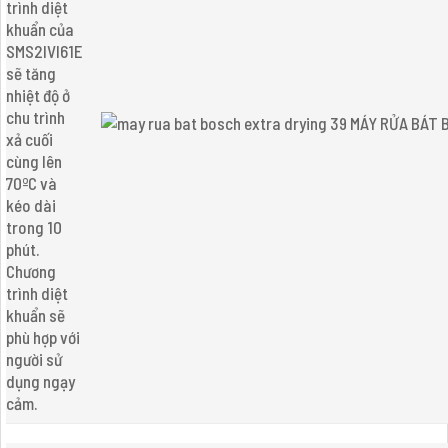
trình diệt
khuẩn của
SMS2IVI61E
sẽ tăng
nhiệt độ ở
chu trình
xả cuối
cùng lên
70ºC và
kéo dài
trong 10
phút.
Chương
trình diệt
khuẩn sẽ
phù hợp với
người sử
dụng ngạy
cảm.