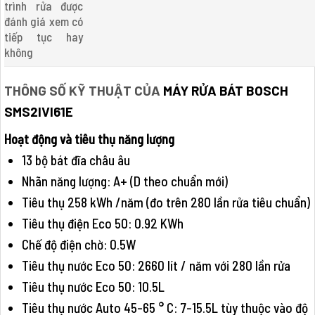
trình rửa được
đánh giá xem có
tiếp tục hay
không
THÔNG SỐ KỸ THUẬT CỦA
MÁY RỬA BÁT BOSCH
SMS2IVI61E
Hoạt động và tiêu thụ năng lượng
13 bộ bát đĩa châu âu
Nhãn năng lượng: A+ (D theo chuẩn mới)
Tiêu thụ 258 kWh /năm (đo trên 280 lần rửa tiêu chuẩn)
Tiêu thụ điện Eco 50: 0.92 KWh
Chế độ điện chờ: 0.5W
Tiêu thụ nước Eco 50: 2660 lít / năm với 280 lần rửa
Tiêu thụ nước Eco 50: 10.5L
Tiêu thụ nước Auto 45-65 ° C: 7-15.5L tùy thuộc vào độ