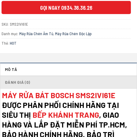
12.900.000 ₫.
GỌI NGAY 0934.36.36.26
SKU:
SMS2IVI61E
Danh mục:
Máy Rửa Chén Âm Tủ
,
Máy Rửa Chén Độc Lập
Thẻ:
HOT
MÔ TẢ
ĐÁNH GIÁ (0)
MÁY RỬA BÁT BOSCH SMS2IVI61E
ĐƯỢC PHÂN PHỐI CHÍNH HÃNG TẠI
SIÊU THỊ
BẾP KHÁNH TRANG
, GIAO
HÀNG VÀ LẮP ĐẶT MIỄN PHÍ TP.HCM,
BẢO HÀNH CHÍNH HÃNG, BẢO TRÌ