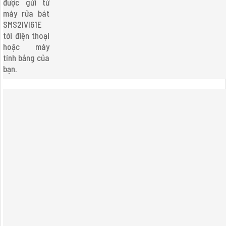
được gửi từ
máy rửa bát
SMS2IVI61E
tới điện thoại
hoặc máy
tính bảng của
bạn.