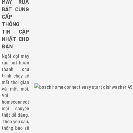
MÁY RỬA
BÁT CUNG
CẤP
THÔNG
TIN CẬP
NHẬT CHO
BẠN
Ngồi đợi máy
rửa bát hoàn
thành chu
trình chạy sẽ
.
mất thời gian
và mệt mỏi.
Với
homeconnect
mọi chuyện
thật dễ dàng.
Theo yêu cầu,
thông báo sẽ