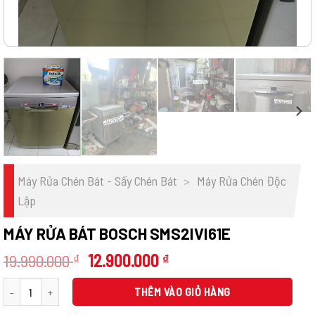
Máy Rửa Chén Bát - Sấy Chén Bát
>
Máy Rửa Chén Độc
Lập
MÁY RỬA BÁT BOSCH SMS2IVI61E
Giá
Giá
19.990.000
12.900.000
₫
₫
gốc
hiện
MÁY RỬA BÁT BOSCH SMS2IVI61E số lượng
là:
tại
THÊM VÀO GIỎ HÀNG
19.990.000 ₫.
là: