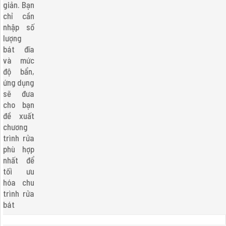
giản. Bạn
chỉ cần
nhập số
lượng
bát đĩa
và mức
độ bẩn,
ứng dụng
sẽ đưa
cho bạn
đề xuất
chương
trình rửa
phù hợp
nhất để
tối ưu
hóa chu
trình rửa
bát