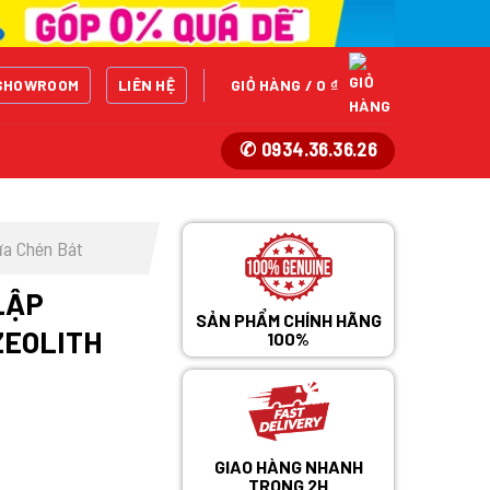
SHOWROOM
LIÊN HỆ
GIỎ HÀNG /
0
₫
✆ 0934.36.36.26
a Chén Bát
LẬP
SẢN PHẨM CHÍNH HÃNG
ZEOLITH
100%
GIAO HÀNG NHANH
TRONG 2H