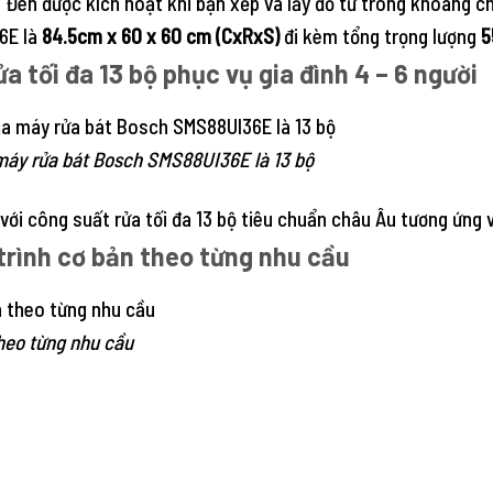
. Đèn được kích hoạt khi bạn xếp và lấy đồ từ trong khoang ch
6E là
84.5cm x 60 x 60 cm (CxRxS)
đi kèm tổng trọng lượng
5
a tối đa 13 bộ phục vụ gia đình 4 – 6 người
 máy rửa bát Bosch SMS88UI36E là 13 bộ
ới công suất rửa tối đa 13 bộ tiêu chuẩn châu Âu tương ứng vớ
trình cơ bản theo từng nhu cầu
theo từng nhu cầu