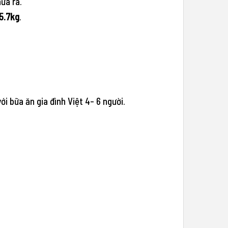
ứa ra.
5.7kg
.
i bữa ăn gia đình Việt 4- 6 người.