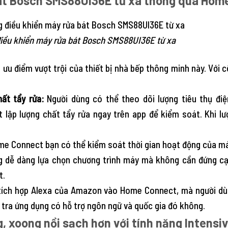
 bát Bosch SMS88UI36E từ xa thông qua Hom
iều khiển máy rửa bát Bosch SMS88UI36E từ xa
ưu điểm vượt trội của thiết bị nhà bếp thông minh này. Với c
ất tẩy rửa:
Người dùng có thể theo dõi lượng tiêu thụ đ
t lập lượng chất tẩy rửa ngay trên app để kiểm soát. Khi 
e Connect bạn có thể kiểm soát thời gian hoạt động của máy 
 dễ dàng lựa chọn chương trình máy mà không cần đứng cạ
t.
ích hợp Alexa của Amazon vào Home Connect, mà người dùn
m tra ứng dụng có hỗ trợ ngôn ngữ và quốc gia đó không.
g, xoong nồi sạch hơn với tính năng Intens