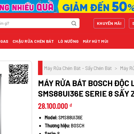
KHUYẾN MÃI
 GAS
CHẬU RỬA CHÉN BÁT
LÒ NƯỚNG
MÁY HÚT MÙI
Máy Rửa Chén Bát - Sấy Chén Bát
>
Máy Rử
MÁY RỬA BÁT BOSCH ĐỘC 
SMS88UI36E SERIE 8 SẤY 
28.100.000
₫
Model:
SMS88UI36E
Thương hiệu:
BOSCH
Serie:
8