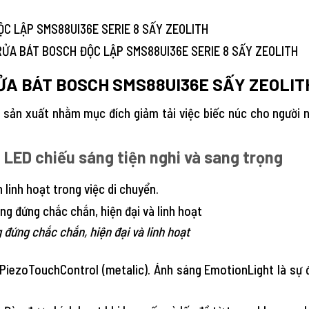
ỘC LẬP SMS88UI36E SERIE 8 SẤY ZEOLITH
RỬA BÁT BOSCH SMS88UI36E SẤY ZEOLIT
sản xuất nhằm mục đích giảm tải việc biếc núc cho người nội
n LED chiếu sáng tiện nghi và sang trọng
 linh hoạt trong việc di chuyển.
đứng chắc chắn, hiện đại và linh hoạt
iezoTouchControl (metalic). Ánh sáng EmotionLight là sự đ