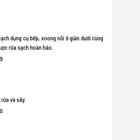
sạch dụng cụ bếp, xoong nồi ở giàn dưới cùng
được rửa sạch hoàn hảo.
a
rửa và sấy.
s