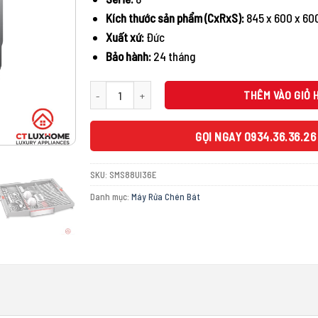
Kích thước sản phẩm (CxRxS):
845 x 600 x 6
Xuất xứ:
Đức
Bảo hành:
24 tháng
MÁY RỬA BÁT BOSCH ĐỘC LẬP SMS88UI36E SERIE 8 SẤY 
THÊM VÀO GIỎ 
GỌI NGAY 0934.36.36.26
SKU:
SMS88UI36E
Danh mục:
Máy Rửa Chén Bát