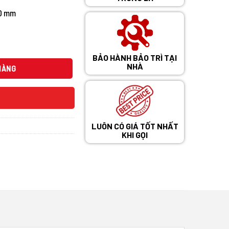
00 mm
BẢO HÀNH BẢO TRÌ TẠI
ZEOLITH số lượng
NHÀ
HÀNG
LUÔN CÓ GIÁ TỐT NHẤT
KHI GỌI