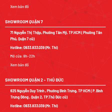
Xem bản đồ
SHOWROOM QUẬN 7
71 Nguyễn Thị Thập, Phường Tân Mỹ, TP.HCM ( Phường Tân
Phú, Quận 7 cũ)
Hotline:
0933.833.039
(Mr. Thi)
Mở cửa: 8h-22h
Xem bản đồ
SHOWROOM QUẬN 2 - THỦ ĐỨC
625 Nguyễn Duy Trinh , Phường Bình Trưng, TP HCM ( P. Bình
Trưng Đông , Quận 2, TP.Thủ Đức cũ)
Hotline:
0933.833.039
(Mr. Thi)