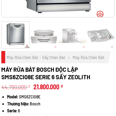
Máy Rửa Chén Bát - Sấy Chén Bát
>
Máy Rửa Chén Bát
MÁY RỬA BÁT BOSCH ĐỘC LẬP
SMS6ZCI08E SERIE 6 SẤY ZEOLITH
Giá
Giá
44.790.000
21.800.000
₫
₫
gốc
hiện
Model:
SMS6ZCI08E
là:
tại
Thương hiệu:
Bosch
44.790.000 ₫.
là:
21.800.000 ₫.
Serie:
6