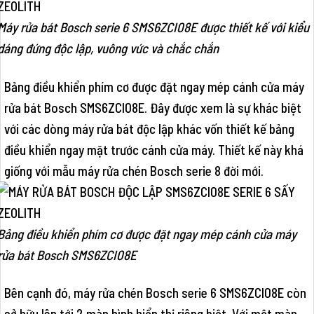
Máy rửa bát Bosch serie 6 SMS6ZCI08E được thiết kế với kiểu
dáng đứng độc lập, vuông vức và chắc chắn
Bảng điều khiển phím cơ được đặt ngay mép cánh cửa máy
rửa bát Bosch SMS6ZCI08E. Đây được xem là sự khác biệt
với các dòng máy rửa bát độc lập khác vốn thiết kế bảng
điều khiển ngay mặt trước cánh cửa máy. Thiết kế này khá
giống với mẫu máy rửa chén Bosch serie 8 đời mới.
Bảng điều khiển phím cơ được đặt ngay mép cánh cửa máy
rửa bát Bosch SMS6ZCI08E
Bên cạnh đó, máy rửa chén Bosch serie 6 SMS6ZCI08E còn
sở hữu lên tới 2 màn hình hiển thị riêng biệt. Với một màn