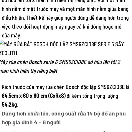
hình nằm ở mặt trước máy và một màn hình nằm giữa bảng
điều khiển. Thiết kế này giúp người dùng dễ dàng hơn trong
việc theo dõi hoạt động máy ngay cả khi đóng hoặc mở
cửa máy.
Máy rửa chén Bosch serie 6 SMS6ZCI08E sở hữu lên tới 2
màn hình hiển thị riêng biệt
Kích thước của máy rửa chén Bosch độc lập SMS6ZCI08E là
84.5cm x 60 x 60 cm (CxRxS)
đi kèm tổng trọng lượng
54,2kg
.
Dung tích chứa lớn, công suất rửa 14 bộ đồ ăn phù
hợp gia đình 4 – 6 người