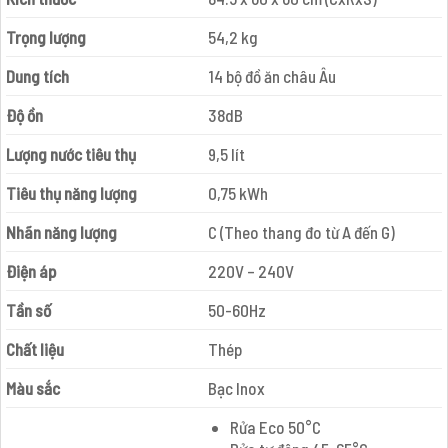
Trọng lượng
54,2 kg
Dung tích
14 bộ đồ ăn châu Âu
Độ ồn
38dB
Lượng nước tiêu thụ
9,5 lít
Tiêu thụ năng lượng
0,75 kWh
Nhãn năng lượng
C (Theo thang đo từ A đến G)
Điện áp
220V – 240V
Tần số
50-60Hz
Chất liệu
Thép
Màu sắc
Bạc Inox
Rửa Eco 50°C