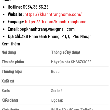
Hotline:
0934.36.36.26
Website:
https://khanhtranghome.com/
Fanpage:
https://fb.com/khanhtranghome
Email:
bepkhanhtrang.vn@gmail.com
Địa chỉ:
326 Phan Đình Phùng, P.1, Q. Phú Nhuận
Xem thêm
Nội dung
Thông số kỹ thuật
Tên sản phẩm
Máy rửa bát SMS6ZCI08E
Thương hiệu
Bosch
Xuất xứ
Serie
Serie 6
Kiểu dáng
Độc lập
Kích thước
84.5 x 60 x 60 cm (CxRxS)