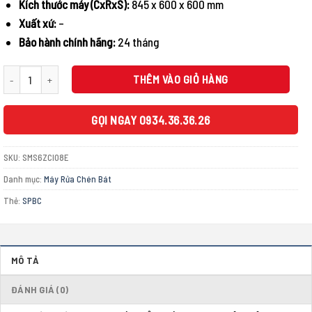
Kích thước máy (CxRxS):
845 x 600 x 600 mm
Xuất xứ:
–
Bảo hành chính hãng:
24 tháng
MÁY RỬA BÁT BOSCH ĐỘC LẬP SMS6ZCI08E SERIE 6 SẤY ZEOLITH số lượng
THÊM VÀO GIỎ HÀNG
GỌI NGAY 0934.36.36.26
SKU:
SMS6ZCI08E
Danh mục:
Máy Rửa Chén Bát
Thẻ:
SPBC
MÔ TẢ
ĐÁNH GIÁ (0)