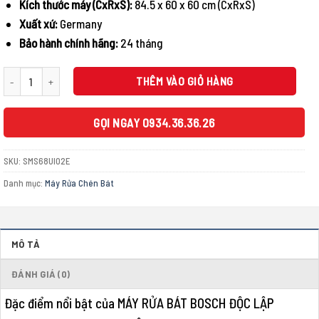
Kích thước máy (CxRxS):
84.5 x 60 x 60 cm (CxRxS)
Xuất xứ:
Germany
Bảo hành chính hãng:
24 tháng
MÁY RỬA BÁT BOSCH ĐỘC LẬP SMS68UI02E SERIE 6 13 BỘ số lượng
THÊM VÀO GIỎ HÀNG
GỌI NGAY 0934.36.36.26
SKU:
SMS68UI02E
Danh mục:
Máy Rửa Chén Bát
MÔ TẢ
ĐÁNH GIÁ (0)
Đặc điểm nổi bật của MÁY RỬA BÁT BOSCH ĐỘC LẬP