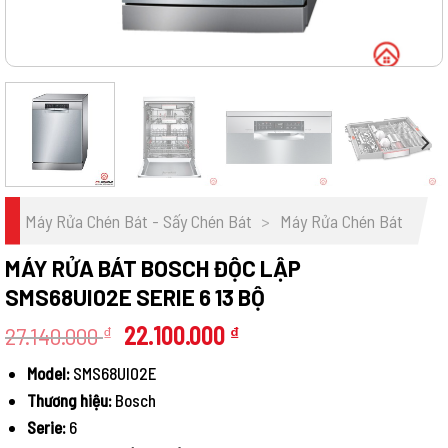
Máy Rửa Chén Bát - Sấy Chén Bát
>
Máy Rửa Chén Bát
MÁY RỬA BÁT BOSCH ĐỘC LẬP
SMS68UI02E SERIE 6 13 BỘ
Giá
Giá
27.140.000
22.100.000
₫
₫
gốc
hiện
Model:
SMS68UI02E
là:
tại
Thương hiệu:
Bosch
27.140.000 ₫.
là:
22.100.000 ₫.
Serie:
6