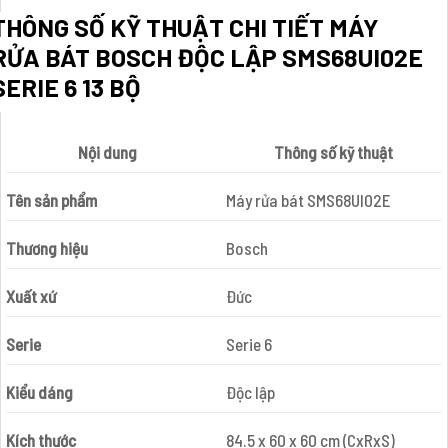
THÔNG SỐ KỸ THUẬT CHI TIẾT MÁY
RỬA BÁT BOSCH ĐỘC LẬP SMS68UI02E
SERIE 6 13 BỘ
Nội dung
Thông số kỹ thuật
Tên sản phẩm
Máy rửa bát SMS68UI02E
Thương hiệu
Bosch
Xuất xứ
Đức
Serie
Serie 6
Kiểu dáng
Độc lập
Kích thước
84.5 x 60 x 60 cm (CxRxS)