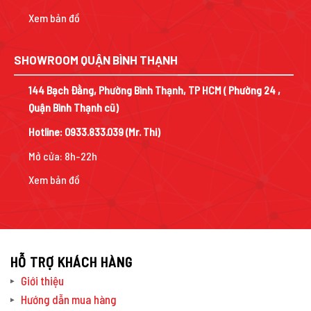
Xem bản đồ
SHOWROOM QUẬN BÌNH THẠNH
144 Bạch Đằng, Phường Bình Thạnh, TP HCM ( Phường 24 ,
Quận Bình Thạnh cũ)
Hotline:
0933.833.039
(Mr. Thi)
Mở cửa: 8h-22h
Xem bản đồ
HỖ TRỢ KHÁCH HÀNG
Giới thiệu
Hướng dẫn mua hàng