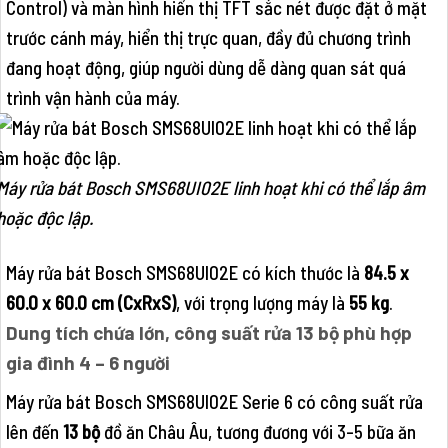
Control) và màn hình hiển thị TFT sắc nét được đặt ở mặt
trước cánh máy, hiển thị trực quan, đầy đủ chương trình
đang hoạt động, giúp người dùng dễ dàng quan sát quá
trình vận hành của máy.
Máy rửa bát Bosch SMS68UI02E linh hoạt khi có thể lắp âm
hoặc độc lập.
Máy rửa bát Bosch SMS68UI02E có kích thước là
84.5 x
60.0 x 60.0 cm (CxRxS)
, với trọng lượng máy là
55 kg
.
Dung tích chứa lớn, công suất rửa 13 bộ phù hợp
gia đình 4 – 6 người
Máy rửa bát Bosch SMS68UI02E Serie 6 có công suất rửa
lên đến
13 bộ
đồ ăn Châu Âu, tương đương với 3-5 bữa ăn