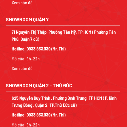
Xem bản đồ
SHOWROOM QUẬN 7
71 Nguyễn Thị Thập, Phường Tân Mỹ, TP.HCM ( Phường Tân
Phú, Quận 7 cũ)
Hotline:
0933.833.039
(Mr. Thi)
Mở cửa: 8h-22h
Xem bản đồ
SHOWROOM QUẬN 2 - THỦ ĐỨC
625 Nguyễn Duy Trinh , Phường Bình Trưng, TP HCM ( P. Bình
Trưng Đông , Quận 2, TP.Thủ Đức cũ)
Hotline:
0933.833.039
(Mr. Thi)
Mở cửa: 8h-22h