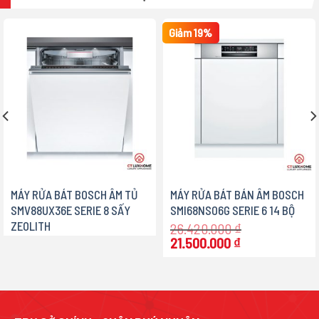
Giảm 19%
MÁY RỬA BÁT BOSCH ÂM TỦ
MÁY RỬA BÁT BÁN ÂM BOSCH
SMV88UX36E SERIE 8 SẤY
SMI68NS06G SERIE 6 14 BỘ
ZEOLITH
á
26.420.000
₫
ện
Giá
Giá
21.500.000
₫
gốc
hiện
là:
tại
852.500 ₫.
26.420.000 ₫.
là:
21.500.000 ₫.