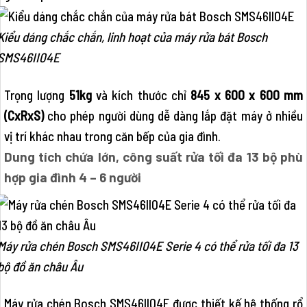
Kiểu dáng chắc chắn, linh hoạt của máy rửa bát Bosch
SMS46II04E
Trọng lượng
51kg
và kích thước chỉ
845 x 600 x 600 mm
(CxRxS)
cho phép người dùng dễ dàng lắp đặt máy ở nhiều
vị trí khác nhau trong căn bếp của gia đình.
Dung tích chứa lớn, công suất rửa tối đa 13 bộ phù
hợp gia đình 4 – 6 người
Máy rửa chén Bosch SMS46II04E Serie 4 có thể rửa tối đa 13
bộ đồ ăn châu Âu
Máy rửa chén Bosch SMS46II04E được thiết kế hệ thống rổ