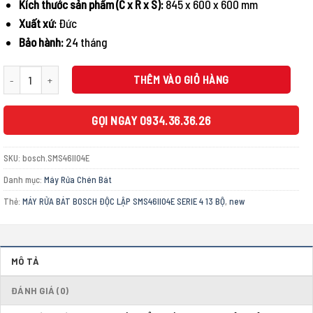
Kích thước sản phẩm (C x R x S):
845 x 600 x 600 mm
Xuất xứ:
Đức
Bảo hành:
24 tháng
MÁY RỬA BÁT BOSCH ĐỘC LẬP SMS46II04E SERIE 4 13 BỘ số lượng
THÊM VÀO GIỎ HÀNG
GỌI NGAY 0934.36.36.26
SKU:
bosch.SMS46II04E
Danh mục:
Máy Rửa Chén Bát
Thẻ:
MÁY RỬA BÁT BOSCH ĐỘC LẬP SMS46II04E SERIE 4 13 BỘ
,
new
MÔ TẢ
ĐÁNH GIÁ (0)