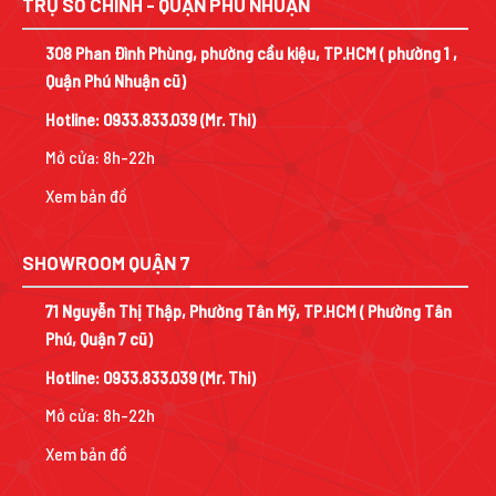
TRỤ SỞ CHÍNH - QUẬN PHÚ NHUẬN
308 Phan Đình Phùng, phường cầu kiệu, TP.HCM ( phường 1 ,
Quận Phú Nhuận cũ)
Hotline:
0933.833.039
(Mr. Thi)
Mở cửa: 8h-22h
Xem bản đồ
SHOWROOM QUẬN 7
71 Nguyễn Thị Thập, Phường Tân Mỹ, TP.HCM ( Phường Tân
Phú, Quận 7 cũ)
Hotline:
0933.833.039
(Mr. Thi)
Mở cửa: 8h-22h
Xem bản đồ