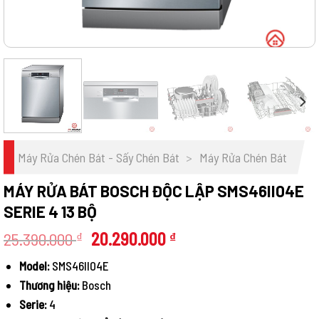
Máy Rửa Chén Bát - Sấy Chén Bát
>
Máy Rửa Chén Bát
MÁY RỬA BÁT BOSCH ĐỘC LẬP SMS46II04E
SERIE 4 13 BỘ
Giá
Giá
25.390.000
20.290.000
₫
₫
gốc
hiện
Model:
SMS46II04E
là:
tại
Thương hiệu:
Bosch
25.390.000 ₫.
là:
20.290.000 ₫.
Serie:
4