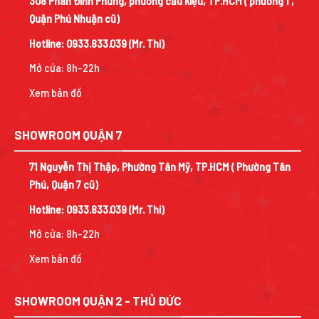
308 Phan Đình Phùng, phường cầu kiệu, TP.HCM ( phường 1 ,
Quận Phú Nhuận cũ)
Hotline:
0933.833.039
(Mr. Thi)
Mở cửa: 8h-22h
Xem bản đồ
SHOWROOM QUẬN 7
71 Nguyễn Thị Thập, Phường Tân Mỹ, TP.HCM ( Phường Tân
Phú, Quận 7 cũ)
Hotline:
0933.833.039
(Mr. Thi)
Mở cửa: 8h-22h
Xem bản đồ
SHOWROOM QUẬN 2 - THỦ ĐỨC