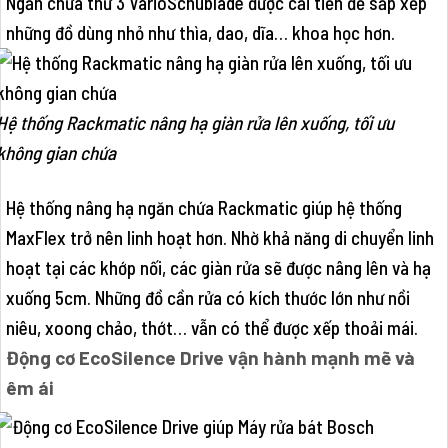
Ngăn chứa thứ 3 VarioSchublade được cải tiến để sắp xếp
những đồ dùng nhỏ như thìa, dao, dĩa… khoa học hơn.
Hệ thống Rackmatic nâng hạ giàn rửa lên xuống, tối ưu
không gian chứa
Hệ thống nâng hạ ngăn chứa Rackmatic giúp hệ thống
MaxFlex trở nên linh hoạt hơn. Nhờ khả năng di chuyển linh
hoạt tại các khớp nối, các giàn rửa sẽ được nâng lên và hạ
xuống 5cm. Những đồ cần rửa có kích thước lớn như nồi
niêu, xoong chảo, thớt… vẫn có thể được xếp thoải mái.
Động cơ EcoSilence Drive vận hành mạnh mẽ và
êm ái