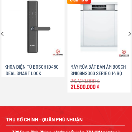
KHÓA ĐIỆN TỬ BOSCH ID450
MÁY RỬA BÁT BÁN ÂM BOSCH
IDEAL SMART LOCK
SMI68NS06G SERIE 6 14 BỘ
26.420.000
₫
Giá
Giá
21.500.000
₫
gốc
hiện
là:
tại
26.420.000 ₫.
là:
21.500.000 ₫.
TRỤ SỞ CHÍNH - QUẬN PHÚ NHUẬN