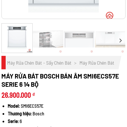
Máy Rửa Chén Bát - Sấy Chén Bát
>
Máy Rửa Chén Bát
MÁY RỬA BÁT BOSCH BÁN ÂM SMI6ECS57E
SERIE 6 14 BỘ
26.900.000
₫
Model:
SMI6ECS57E
Thương hiệu:
Bosch
Serie:
6