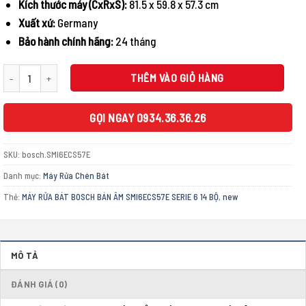
Kích thước máy (CxRxS):
81.5 x 59.8 x 57.3 cm
Xuất xứ:
Germany
Bảo hành chính hãng:
24 tháng
MÁY RỬA BÁT BOSCH BÁN ÂM SMI6ECS57E SERIE 6 14 BỘ số lượng
THÊM VÀO GIỎ HÀNG
GỌI NGAY 0934.36.36.26
SKU:
bosch.SMI6ECS57E
Danh mục:
Máy Rửa Chén Bát
Thẻ:
MÁY RỬA BÁT BOSCH BÁN ÂM SMI6ECS57E SERIE 6 14 BỘ
,
new
MÔ TẢ
ĐÁNH GIÁ (0)