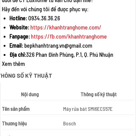
Hãy đến với chúng tôi để được phục vụ:
Hotline:
0934.36.36.26
Website:
https://khanhtranghome.com/
Fanpage:
https://fb.com/khanhtranghome
Email:
bepkhanhtrang.vn@gmail.com
Địa chỉ:
326 Phan Đình Phùng, P.1, Q. Phú Nhuận
Xem thêm
THÔNG SỐ KỸ THUẬT
Nội dung
Thông số kỹ thuật
Tên sản phẩm
Máy rửa bát SMI6ECS57E
Thương hiệu
Bosch