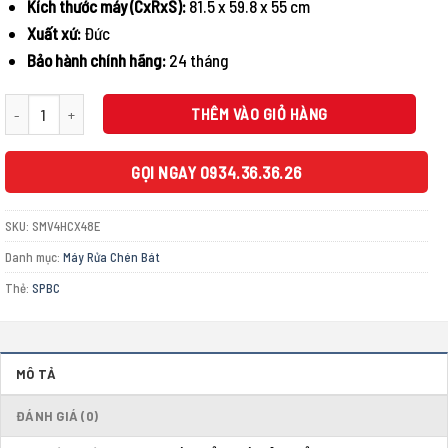
Kích thước máy (CxRxS):
81.5 x 59.8 x 55 cm
Xuất xứ:
Đức
Bảo hành chính hãng:
24 tháng
MÁY RỬA BÁT ÂM TỦ BOSCH SMV4HCX48E SERIE 4 14 BỘ số lượng
THÊM VÀO GIỎ HÀNG
GỌI NGAY 0934.36.36.26
SKU:
SMV4HCX48E
Danh mục:
Máy Rửa Chén Bát
Thẻ:
SPBC
MÔ TẢ
ĐÁNH GIÁ (0)