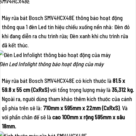
SMV4HCX48E
Máy rửa bát Bosch SMV4HCX48E thông báo hoạt động
thông qua 1 đèn Led tín hiệu chiếu xuống nền nhà: Đèn đỏ
khi đang diễn ra chu trình rửa; Đèn xanh khi chu trình rửa
đã kết thúc.
Đèn Led Infolight thông báo hoạt động của máy
Máy rửa bát Bosch SMV4HCX48E có kích thước là
81.5 x
59.8 x 55 cm (CxRxS)
với tổng trọng lượng máy là
35,312 kg.
Ngoài ra, người dùng tham khảo thêm kích thước của cánh
gỗ phía trên sẽ là:
710mm x 595mm x 22mm (CxRxS)
. Và
với phần chân đế sẽ là
cao 100mm x rộng 595mm x sâu
18mm.