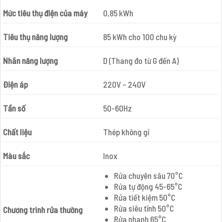
Mức tiêu thụ điện của máy
0,85 kWh
Tiêu thụ năng lượng
85 kWh cho 100 chu kỳ
Nhãn năng lượng
D (Thang đo từ G đến A)
Điện áp
220V – 240V
Tần số
50-60Hz
Chất liệu
Thép không gỉ
Màu sắc
Inox
Rửa chuyên sâu 70°C
Rửa tự động 45-65°C
Rửa tiết kiệm 50°C
Rửa siêu tĩnh 50°C
Chương trình rửa thường
Rửa nhanh 65°C