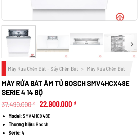
Máy Rửa Chén Bát - Sấy Chén Bát
>
Máy Rửa Chén Bát
MÁY RỬA BÁT ÂM TỦ BOSCH SMV4HCX48E
SERIE 4 14 BỘ
Giá
Giá
37.490.000
22.900.000
₫
₫
gốc
hiện
Model:
SMV4HCX48E
là:
tại
Thương hiệu:
Bosch
37.490.000 ₫.
là:
22.900.000 ₫.
Serie:
4