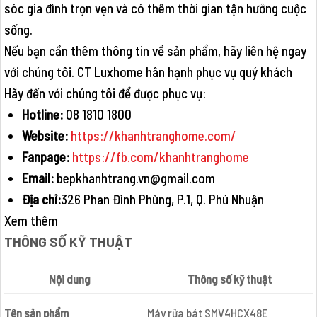
sóc gia đình trọn vẹn và có thêm thời gian tận hưởng cuộc
sống.
Nếu bạn cần thêm thông tin về sản phẩm, hãy liên hệ ngay
với chúng tôi. CT Luxhome hân hạnh phục vụ quý khách
Hãy đến với chúng tôi để được phục vụ:
Hotline:
08 1810 1800
Website:
https://khanhtranghome.com/
Fanpage:
https://fb.com/khanhtranghome
Email:
bepkhanhtrang.vn@gmail.com
Địa chỉ:
326 Phan Đình Phùng, P.1, Q. Phú Nhuận
Xem thêm
THÔNG SỐ KỸ THUẬT
Nội dung
Thông số kỹ thuật
Tên sản phẩm
Máy rửa bát SMV4HCX48E