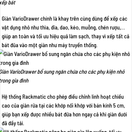
xếp bát
Giàn VarioDrawer chính là khay trên cùng dùng để xếp các
vật dụng nhỏ như thìa, dĩa, dao, kéo, muỗng, chén rượu,…
giúp an toàn và tối ưu hiệu quả làm sạch, thay vì xếp tất cả
bát đũa vào một giàn như máy truyền thống.
Giàn VarioDrawer bổ sung ngăn chứa cho các phụ kiện nhỏ
trong gia đình
Hệ thống Rackmatic cho phép điều chỉnh linh hoạt chiều
cao của giàn rửa tại các khớp nối khớp với bán kính 5 cm,
giúp bạn xếp được nhiều bát đữa hơn ngay cả khi giàn dưới
đã đầy tải.