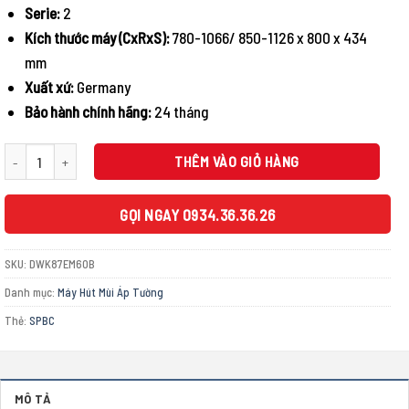
18.900.000 ₫.
Serie:
2
Kích thước máy (CxRxS):
780-1066/ 850-1126 x 800 x 434
mm
Xuất xứ:
Germany
Bảo hành chính hãng:
24 tháng
MÁY HÚT MÙI GẮN TƯỜNG BOSCH DWK87EM60B SERIE 2 NGANG 80CM số lượng
THÊM VÀO GIỎ HÀNG
GỌI NGAY 0934.36.36.26
SKU:
DWK87EM60B
Danh mục:
Máy Hút Mùi Áp Tường
Thẻ:
SPBC
MÔ TẢ