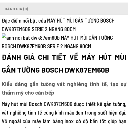
ĐÁNH GIÁ (0)
Đặc điểm nổi bật của MÁY HÚT MÙI GẮN TƯỜNG BOSCH
DWK87EM60B SERIE 2 NGANG 80CM
ĐÁNH GIÁ CHI TIẾT VỀ MÁY HÚT MÙI
GẮN TƯỜNG BOSCH DWK87EM60B
Kiểu dáng gắn tường vát nghiêng tinh tế, tạo sự
thẩm mỹ cho căn bếp
Máy hút mùi Bosch DWK87EM60B được thiết kế gắn tường,
vát nghiêng tinh tế cùng kính màu đen trong suốt hiện đại.
Vỏ ngoài của máy làm bằng inox có độ bền tốt giúp hạn