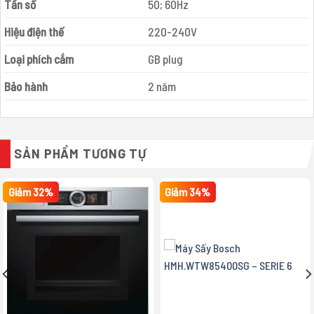
Tần số
50; 60Hz
Hiệu điện thế
220-240V
Loại phích cắm
GB plug
Bảo hành
2 năm
SẢN PHẨM TƯƠNG TỰ
Giảm 32%
Giảm 34%