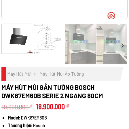
Máy Hút Mùi
>
Máy Hút Mùi Áp Tường
MÁY HÚT MÙI GẮN TƯỜNG BOSCH
DWK87EM60B SERIE 2 NGANG 80CM
Giá
Giá
19.990.000
18.900.000
₫
₫
gốc
hiện
Model:
DWK87EM60B
là:
tại
Thương hiệu:
Bosch
19.990.000 ₫.
là: