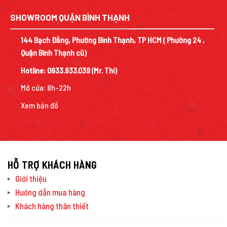
SHOWROOM QUẬN BÌNH THẠNH
144 Bạch Đằng, Phường Bình Thạnh, TP HCM ( Phường 24 ,
Quận Bình Thạnh cũ)
Hotline:
0933.833.039
(Mr. Thi)
Mở cửa: 8h-22h
Xem bản đồ
HỖ TRỢ KHÁCH HÀNG
Giới thiệu
Hướng dẫn mua hàng
Khách hàng thân thiết