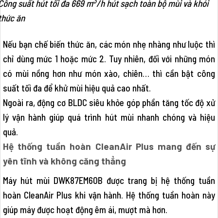
Công suất hút tối đa 669 m
/h hút sạch toàn bộ mùi và khói
thức ăn
Nếu bạn chế biến thức ăn, các món nhẹ nhàng như luộc thì
chỉ dùng mức 1 hoặc mức 2. Tuy nhiên, đối với những món
có mùi nồng hơn như món xào, chiên… thì cần bật công
suất tối đa để khử mùi hiệu quả cao nhất.
Ngoài ra, động cơ BLDC siêu khỏe góp phần tăng tốc độ xử
lý vận hành giúp quá trình hút mùi nhanh chóng và hiệu
quả.
Hệ thống tuần hoàn CleanAir Plus mang đến sự
yên tĩnh và không căng thẳng
Máy hút mùi DWK87EM60B được trang bị hệ thống tuần
hoàn CleanAir Plus khi vận hành. Hệ thống tuần hoàn này
giúp máy được hoạt động êm ái, mượt mà hơn.