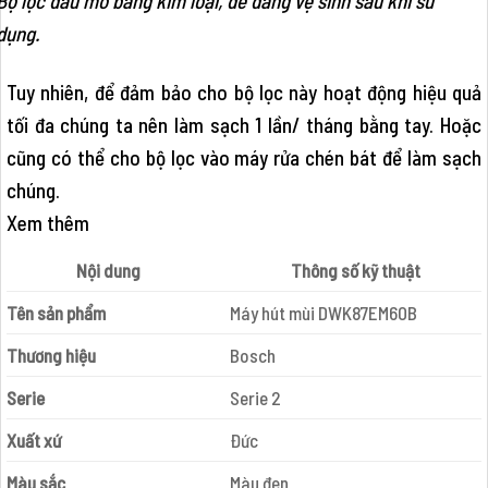
Bộ lọc dầu mỡ bằng kim loại, dễ dàng vệ sinh sau khi sử
dụng.
Tuy nhiên, để đảm bảo cho bộ lọc này hoạt động hiệu quả
tối đa chúng ta nên làm sạch 1 lần/ tháng bằng tay. Hoặc
cũng có thể cho bộ lọc vào máy rửa chén bát để làm sạch
chúng.
Xem thêm
Nội dung
Thông số kỹ thuật
Tên sản phẩm
Máy hút mùi DWK87EM60B
Thương hiệu
Bosch
Serie
Serie 2
Xuất xứ
Đức
Màu sắc
Màu đen