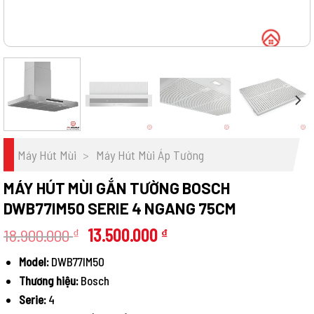
Máy Hút Mùi
>
Máy Hút Mùi Áp Tường
MÁY HÚT MÙI GẮN TƯỜNG BOSCH
DWB77IM50 SERIE 4 NGANG 75CM
Giá
Giá
18.900.000
13.500.000
₫
₫
gốc
hiện
Model:
DWB77IM50
là:
tại
Thương hiệu:
Bosch
18.900.000 ₫.
là:
13.500.000 ₫.
Serie:
4