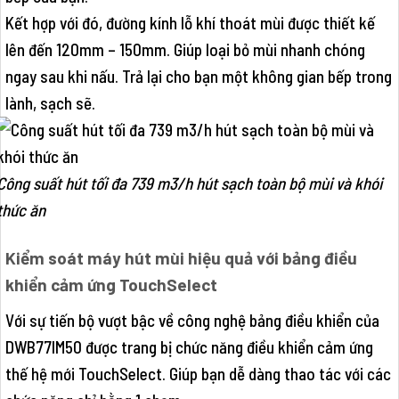
Kết hợp với đó, đường kính lỗ khí thoát mùi được thiết kế
lên đến 120mm – 150mm. Giúp loại bỏ mùi nhanh chóng
ngay sau khi nấu. Trả lại cho bạn một không gian bếp trong
lành, sạch sẽ.
Công suất hút tối đa 739 m3/h hút sạch toàn bộ mùi và khói
thức ăn
Kiểm soát máy hút mùi hiệu quả với bảng điều
khiển cảm ứng TouchSelect
Với sự tiến bộ vượt bậc về công nghệ bảng điều khiển của
DWB77IM50 được trang bị chức năng điều khiển cảm ứng
thế hệ mới TouchSelect. Giúp bạn dễ dàng thao tác với các