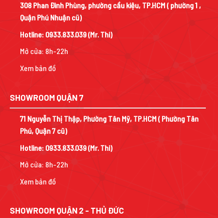
308 Phan Đình Phùng, phường cầu kiệu, TP.HCM ( phường 1 ,
Quận Phú Nhuận cũ)
Hotline:
0933.833.039
(Mr. Thi)
Mở cửa: 8h-22h
Xem bản đồ
SHOWROOM QUẬN 7
71 Nguyễn Thị Thập, Phường Tân Mỹ, TP.HCM ( Phường Tân
Phú, Quận 7 cũ)
Hotline:
0933.833.039
(Mr. Thi)
Mở cửa: 8h-22h
Xem bản đồ
SHOWROOM QUẬN 2 - THỦ ĐỨC