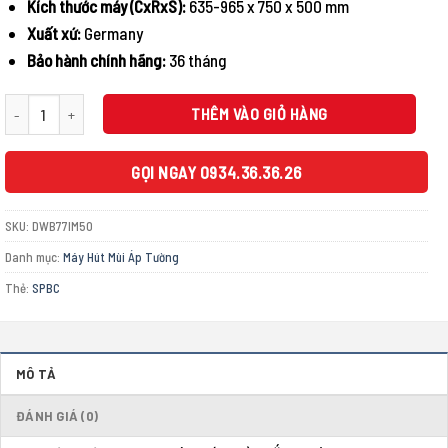
Kích thước máy (CxRxS):
635-965 x 750 x 500 mm
Xuất xứ:
Germany
Bảo hành chính hãng:
36 tháng
MÁY HÚT MÙI GẮN TƯỜNG BOSCH DWB77IM50 SERIE 4 NGANG 75CM số lượng
THÊM VÀO GIỎ HÀNG
GỌI NGAY 0934.36.36.26
SKU:
DWB77IM50
Danh mục:
Máy Hút Mùi Áp Tường
Thẻ:
SPBC
MÔ TẢ
ĐÁNH GIÁ (0)