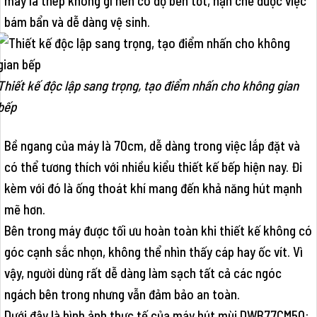
máy là thép không gỉ nên có độ bền tốt, hạn chế được việc
bám bẩn và dễ dàng vệ sinh.
Thiết kế độc lập sang trọng, tạo điểm nhấn cho không gian
bếp
Bề ngang của máy là 70cm, dễ dàng trong việc lắp đặt và
có thể tương thích với nhiều kiểu thiết kế bếp hiện nay. Đi
kèm với đó là ống thoát khí mang đến khả năng hút mạnh
mẽ hơn.
Bên trong máy được tối ưu hoàn toàn khi thiết kế không có
góc cạnh sắc nhọn, không thể nhìn thấy cáp hay ốc vít. Vì
vậy, người dùng rất dễ dàng làm sạch tất cả các ngóc
ngách bên trong nhưng vẫn đảm bảo an toàn.
Dưới đây là hình ảnh thực tế của máy hút mùi DWB77CM50: