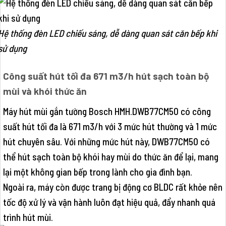
Hệ thống đèn LED chiếu sáng, dễ dàng quan sát căn bếp khi
sử dụng
Công suất hút tối đa 671 m3/h hút sạch toàn bộ
mùi và khói thức ăn
Máy hút mùi gắn tường Bosch HMH.DWB77CM50 có công
suất hút tối đa là 671 m3/h với 3 mức hút thường và 1 mức
hút chuyên sâu. Với những mức hút này, DWB77CM50 có
thể hút sạch toàn bộ khói hay mùi do thức ăn để lại, mang
lại một không gian bếp trong lành cho gia đình bạn.
Ngoài ra, máy còn được trang bị động cơ BLDC rất khỏe nên
tốc độ xử lý và vận hành luôn đạt hiệu quả, đẩy nhanh quá
trình hút mùi.