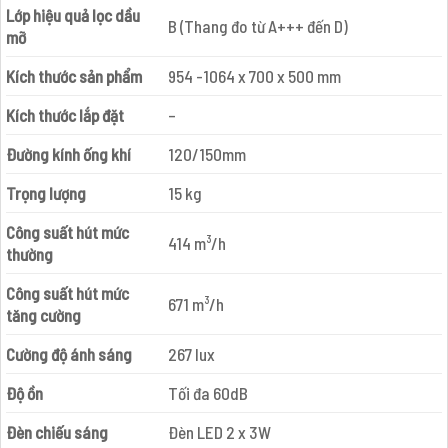
Lớp hiệu quả lọc dầu
B (Thang đo từ A+++ đến D)
mỡ
Kích thước sản phẩm
954 -1064 x 700 x 500 mm
Kích thước lắp đặt
–
Đường kính ống khí
120/150mm
Trọng lượng
15 kg
Công suất hút mức
414 m³/h
thường
Công suất hút mức
671 m³/h
tăng cường
Cường độ ánh sáng
267 lux
Độ ồn
Tối đa 60dB
Đèn chiếu sáng
Đèn LED 2 x 3W