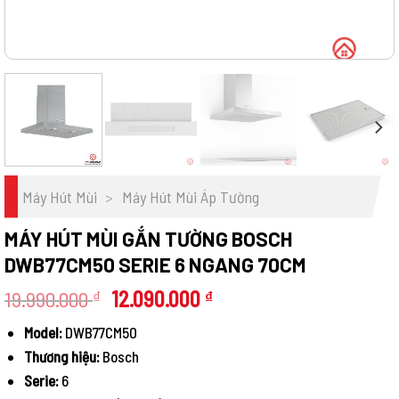
Máy Hút Mùi
>
Máy Hút Mùi Áp Tường
MÁY HÚT MÙI GẮN TƯỜNG BOSCH
DWB77CM50 SERIE 6 NGANG 70CM
Giá
Giá
19.990.000
12.090.000
₫
₫
gốc
hiện
Model:
DWB77CM50
là:
tại
Thương hiệu:
Bosch
19.990.000 ₫.
là:
12.090.000 ₫.
Serie:
6