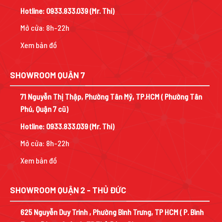
Hotline:
0933.833.039
(Mr. Thi)
Mở cửa: 8h-22h
Xem bản đồ
SHOWROOM QUẬN 7
71 Nguyễn Thị Thập, Phường Tân Mỹ, TP.HCM ( Phường Tân
Phú, Quận 7 cũ)
Hotline:
0933.833.039
(Mr. Thi)
Mở cửa: 8h-22h
Xem bản đồ
SHOWROOM QUẬN 2 - THỦ ĐỨC
625 Nguyễn Duy Trinh , Phường Bình Trưng, TP HCM ( P. Bình