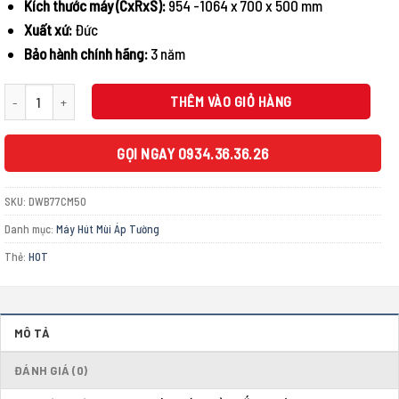
Kích thước máy (CxRxS):
954 -1064 x 700 x 500 mm
Xuất xứ:
Đức
Bảo hành chính hãng:
3 năm
MÁY HÚT MÙI GẮN TƯỜNG BOSCH DWB77CM50 SERIE 6 NGANG 70CM số lượng
THÊM VÀO GIỎ HÀNG
GỌI NGAY 0934.36.36.26
SKU:
DWB77CM50
Danh mục:
Máy Hút Mùi Áp Tường
Thẻ:
HOT
MÔ TẢ
ĐÁNH GIÁ (0)