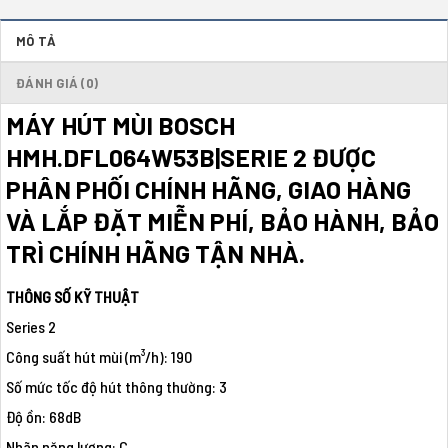
MÔ TẢ
ĐÁNH GIÁ (0)
MÁY HÚT MÙI BOSCH
HMH.DFL064W53B|SERIE 2 ĐƯỢC
PHÂN PHỐI CHÍNH HÃNG, GIAO HÀNG
VÀ LẮP ĐẶT MIỄN PHÍ, BẢO HÀNH, BẢO
TRÌ CHÍNH HÃNG TẬN NHÀ.
THÔNG SỐ KỸ THUẬT
Series 2
Công suất hút mùi (m³/h): 190
Số mức tốc độ hút thông thường: 3
Độ ồn: 68dB
Nhãn năng lượng: C