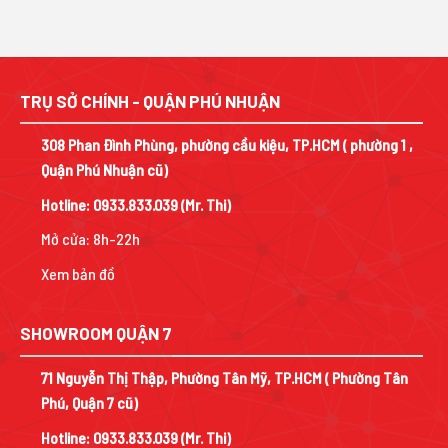
 ₫.
15.000.000 ₫.
tại
19.990.000 ₫.
tại
là:
là:
₫.
10.200.000 ₫.
12.090.000 ₫.
TRỤ SỞ CHÍNH - QUẬN PHÚ NHUẬN
308 Phan Đình Phùng, phường cầu kiệu, TP.HCM ( phường 1 ,
Quận Phú Nhuận cũ)
Hotline:
0933.833.039
(Mr. Thi)
Mở cửa: 8h-22h
Xem bản đồ
SHOWROOM QUẬN 7
71 Nguyễn Thị Thập, Phường Tân Mỹ, TP.HCM ( Phường Tân
Phú, Quận 7 cũ)
Hotline:
0933.833.039
(Mr. Thi)