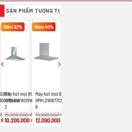
SẢN PHẨM TƯƠNG TỰ
Giảm 32%
Giảm 40%
BOSCH
Máy hút mùi BOSCH
Máy hút mùi BOSCH
60B|Serie
HMH.DWW09W851B|Serie
HMH.DWB77CM50|Serie
2
6
₫
15.000.000
₫
19.990.000
₫
Giá
Giá
0
₫
10.200.000
₫
12.090.000
₫
gốc
Giá
gốc
Giá
là:
hiện
là:
hiện