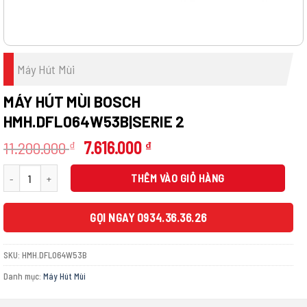
Máy Hút Mùi
MÁY HÚT MÙI BOSCH
HMH.DFL064W53B|SERIE 2
Giá
Giá
11.200.000
7.616.000
₫
₫
gốc
hiện
Máy hút mùi BOSCH HMH.DFL064W53B|Serie 2 số lượng
là:
tại
THÊM VÀO GIỎ HÀNG
11.200.000 ₫.
là:
7.616.000 ₫.
GỌI NGAY 0934.36.36.26
SKU:
HMH.DFL064W53B
Danh mục:
Máy Hút Mùi