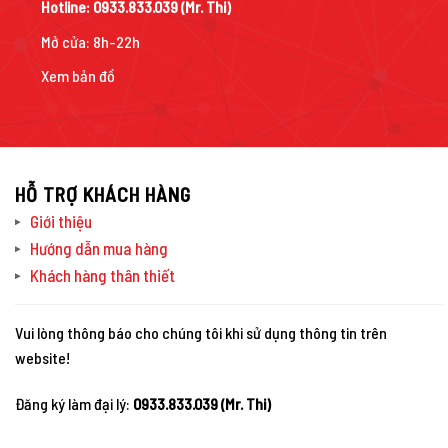
Hotline:
0933.833.039
(Mr. Thi)
Mở cửa: 8h-22h
Xem bản đồ
HỖ TRỢ KHÁCH HÀNG
Giới thiệu
Hướng dẫn mua hàng
Khách hàng thân thiết
Vui lòng thông báo cho chúng tôi khi sử dụng thông tin trên
website!
Đăng ký làm đại lý:
0933.833.039 (Mr. Thi)