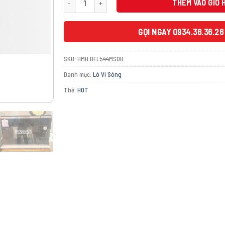
12.500.00
THÊM VÀO GIỎ 
GỌI NGAY 0934.36.36.26
SKU:
HMH.BFL544MS0B
Danh mục:
Lò Vi Sóng
Thẻ:
HOT