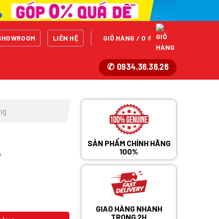
SHOWROOM
LIÊN HỆ
GIỎ HÀNG /
0
₫
✆ 0934.36.36.26
ng
SẢN PHẨM CHÍNH HÃNG
6
100%
GIAO HÀNG NHANH
TRONG 2H
ợng