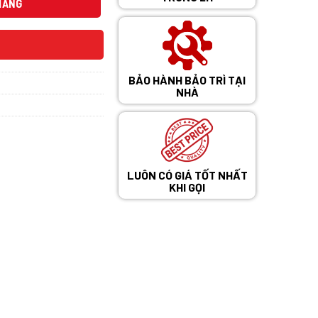
0 ₫.
HÀNG
BẢO HÀNH BẢO TRÌ TẠI
NHÀ
LUÔN CÓ GIÁ TỐT NHẤT
KHI GỌI