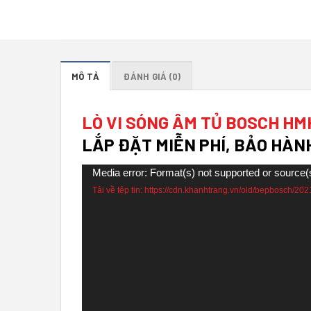
MÔ TẢ
ĐÁNH GIÁ (0)
LÒ VI SÓNG ÂM TỦ BOSCH HM
LẮP ĐẶT MIỄN PHÍ, BẢO HÀN
Trình
Media error: Format(s) not supported or source(
Tải về tệp tin: https://cdn.khanhtrang.vn/old/bepbosc
chơi
Video