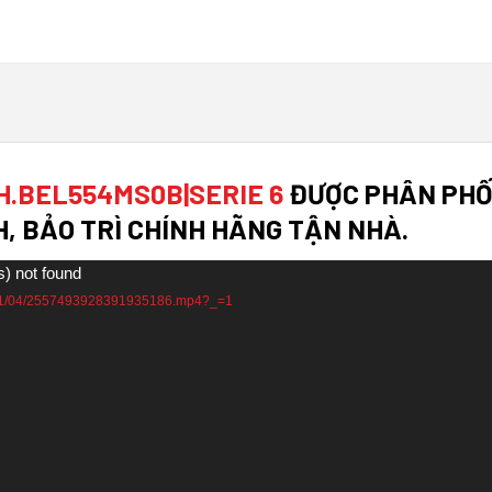
H.BEL554MS0B|SERIE 6
ĐƯỢC PHÂN PHỐI
H, BẢO TRÌ CHÍNH HÃNG TẬN NHÀ.
s) not found
h/2021/04/2557493928391935186.mp4?_=1