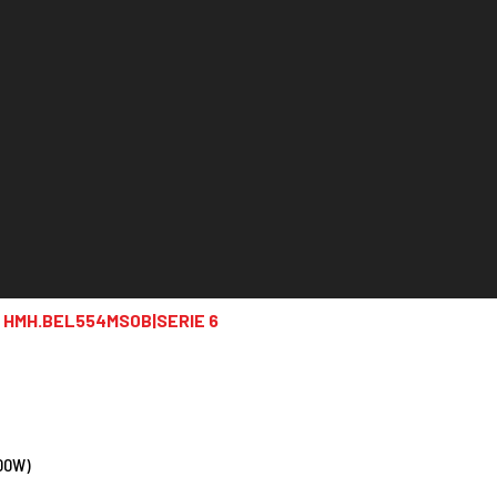
 HMH.BEL554MS0B|SERIE 6
800W)