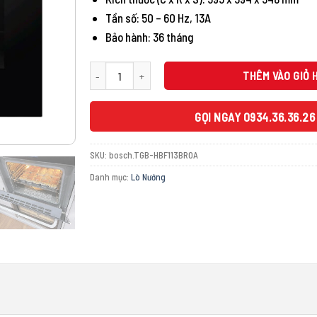
8.900.000 
Tần số: 50 – 60 Hz, 13A
Bảo hành: 36 tháng
LÒ NƯỚNG BOSCH TGB HBF113BR0A SERIES 2 số lượng
THÊM VÀO GIỎ 
GỌI NGAY 0934.36.36.26
SKU:
bosch.TGB-HBF113BR0A
Danh mục:
Lò Nướng