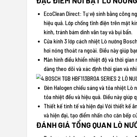
ĐẶC ĐIỂM NỔI BẬT LÒ NƯỚN
EcoClean Direct: Tự vệ sinh bằng công ng
hiệu quả. Lớp chống tĩnh điện trên mặt k
kính, tránh bám dính vân tay và bụi bẩn.
Cửa kính 3 lớp cách nhiệt Lò nướng Bosch 
hơi nóng thoát ra ngoài. Điều này giúp bạ
Màn hình điều khiển nhiệt độ và thời gia
dàng theo dõi và xác định thời gian và n
Đèn Halogen chiếu sáng và tỏa nhiệt Lò 
tỏa nhiệt đều và hiệu quả. Điều này giúp 
Thiết kế tinh tế và hiện đại Với thiết k
và hiện đại, tạo điểm nhấn cho căn bếp c
ĐÁNH GIÁ TỔNG QUAN LÒ N