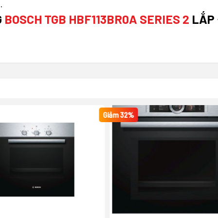
.
G
BOSCH TGB HBF113BR0A SERIES 2
LẮP 
Giảm 32%