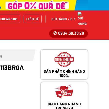
SHOWROOM
LIÊN HỆ
GIỎ HÀNG /
0
₫
✆ 0934.36.36.26
ng
113BR0A
SẢN PHẨM CHÍNH HÃNG
100%
GIAO HÀNG NHANH
TRONG 2H