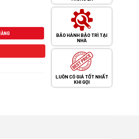
₫.
HÀNG
BẢO HÀNH BẢO TRÌ TẠI
NHÀ
LUÔN CÓ GIÁ TỐT NHẤT
KHI GỌI