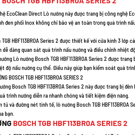
G
BOSCH TGB HBF113BR0A SERIES 2
hệ EcoClean Direct Lò nướng này được trang bị công nghệ Eco
ính đen phối Inox không chỉ bảo vệ an toàn trong quá trình n
TGB HBF113BR0A Series 2 được thiết kế với cửa kính 3 lớp các
n dễ dàng quan sát quá trình nấu nướng và điều chỉnh nhiệt đ
n nướng Lò nướng Bosch TGB HBF113BR0A Series 2 được trang b
hiệt độ nấu nướng cụ thể. Điều này giúp bạn kiểm soát quá tr
nướng Bosch TGB HBF113BR0A Series 2 này được trang bị đèn H
quá trình nướng diễn ra nhanh chóng và tiết kiệm điện năng.
ế âm tủ và đường nét tinh tế, lò nướng Bosch TGB HBF113BR0A
ủa bạn.
ƯỚNG
BOSCH TGB HBF113BR0A SERIES 2