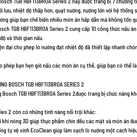
Bosch TGB HBF113BR0A Series 2 này được trang bị 7 chương t
i lưu, nhiệt độ thấp hơn, quạt nướng, nướng lớn với hệ thống 
ớng giúp bạn chế biến nhiều món ăn hấp dẫn mà không tốn quá
osch TGB HBF113BR0A Series 2 cung cấp 10 công thức nấu ăn
độ và thời gian nấu.
 đại cho phép lò nướng đạt nhiệt độ đã thiết lập nhanh chóng
 phép bạn hẹn giờ nấu các món ăn cụ thể, giúp bạn có thể là
 Bosch TGB HBF113BR0A Series 2được trang bị chức năng khó
es 2 còn có những tính năng nổi trội khác:
i khí nóng 3D giúp thực phẩm chín đều các mặt và món ăn đư
ng tự vệ sinh EcoClean giúp làm sạch lò nướng một cách hiệu