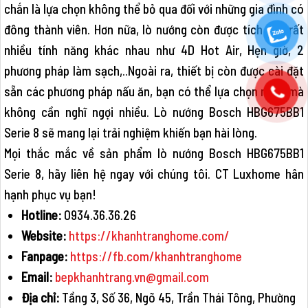
chắn là lựa chọn không thể bỏ qua đối với những gia đình có
đông thành viên. Hơn nữa, lò nướng còn được tích hợp rất
nhiều tính năng khác nhau như 4D Hot Air, Hẹn giờ, 2
phương pháp làm sạch,..Ngoài ra, thiết bị còn được cài đặt
sẵn các phương pháp nấu ăn, bạn có thể lựa chọn ngay mà
không cần nghĩ ngợi nhiều. Lò nướng Bosch HBG675BB1
Serie 8 sẽ mang lại trải nghiệm khiến bạn hài lòng.
Mọi thắc mắc về sản phẩm lò nướng Bosch HBG675BB1
Serie 8, hãy liên hệ ngay với chúng tôi. CT Luxhome hân
hạnh phục vụ bạn!
Hotline:
0934.36.36.26
Website:
https://khanhtranghome.com/
Fanpage:
https://fb.com/khanhtranghome
Email:
bepkhanhtrang.vn@gmail.com
Địa chỉ:
Tầng 3, Số 36, Ngõ 45, Trần Thái Tông, Phường