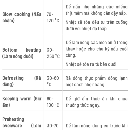
Để nấu nhẹ nhàng các miếng
thịt mềm mà không cần đậy nắp.
Slow cooking (Nấu
70-
chậm)
120 °C
Nhiệt sẽ tỏa đều từ trên xuống
dưới với nhiệt độ thấp.
Để làm nóng các món ăn ở trong
khay hoặc cho chu kỳ nấu cuối
Bottom heating
30-
cùng.
(Làm nóng dưới)
250 °C
Nhiệt sẽ tỏa ra từ bên dưới.
Defrosting (Rã
30-60
Rã đông thực phẩm đông lạnh
đông)
°C
một cách nhẹ nhàng.
Keeping warm (Giữ
60-
Để giữ ấm thức ăn khi chưa
ấm)
100 °C
thưởng thức ngay.
Preheating
ovenware (Làm
30-70
Để làm nóng dụng cụ trước khi