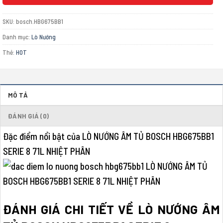
SKU:
bosch.HBG675BB1
Danh mục:
Lò Nướng
Thẻ:
HOT
MÔ TẢ
ĐÁNH GIÁ (0)
Đặc điểm nổi bật của LÒ NƯỚNG ÂM TỦ BOSCH HBG675BB1
SERIE 8 71L NHIỆT PHÂN
ĐÁNH GIÁ CHI TIẾT VỀ LÒ NƯỚNG ÂM