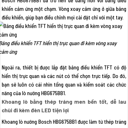
Bosch HBG675BB1 đã trở nên dễ dàng hơn với bảng điều
khiển cảm ứng một chạm. Vòng xoay cảm ứng ở giữa bảng
điều khiển, giúp bạn điều chỉnh mọi cài đặt chỉ với một tay.
Bảng điều khiển TFT hiển thị trực quan đi kèm vòng xoay
cảm ứng
Ngoài ra, thiết bị được lắp đặt bảng điều khiển TFT có độ
hiển thị trực quan và các nút có thể chọn trực tiếp. Do đó,
bạn sẽ luôn có cái nhìn tổng quan và kiểm soát các chức
năng của lò nướng HBG675BB1.
Khoang lò bằng thép tráng men bền tốt, dễ lau
chùi đi kèm đèn LED tiện lợi
Khoang lò nướng Bosch HBG675BB1 được làm từ thép tráng