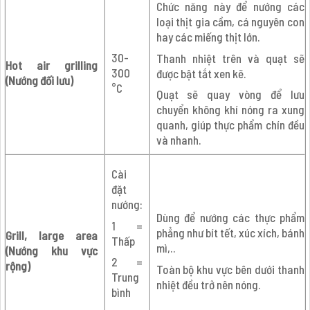
Chức năng này để nướng các
loại thịt gia cầm, cá nguyên con
hay các miếng thịt lớn.
30-
Thanh nhiệt trên và quạt sẽ
Hot air grilling
300
được bật tắt xen kẽ.
(Nướng đối lưu)
°C
Quạt sẽ quay vòng để lưu
chuyển không khí nóng ra xung
quanh, giúp thực phẩm chín đều
và nhanh.
Cài
đặt
nướng:
Dùng để nướng các thực phẩm
1 =
phẳng như bít tết, xúc xích, bánh
Grill, large area
Thấp
mì,..
(Nướng khu vực
2 =
rộng)
Toàn bộ khu vực bên dưới thanh
Trung
nhiệt đều trở nên nóng.
bình