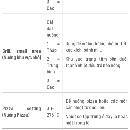
3 =
Cao
Cài
đặt
nướng:
Dùng để nướng lượng nhỏ bít tết,
1 =
xúc xích, bánh mì,..
Thấp
Grill, small area
(Nướng khu vực nhỏ)
Khu vực trung tâm bên dưới
2 =
thanh nhiệt đều trở nên nóng.
Trung
bình
3 =
Cao
Để nướng pizza hoặc các món
cần nhiệt từ dưới lên.
Pizza setting
30-
(Nướng Pizza)
275 °C
Nhiệt sẽ tập trung ở đáy lò hoặc
mặt trong lò.