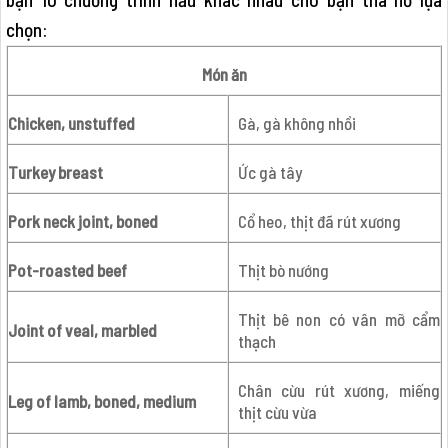
chọn:
Món ăn
Chicken, unstuffed
Gà, gà không nhồi
Turkey breast
Ức gà tây
Pork neck joint, boned
Cổ heo, thịt đã rút xương
Pot-roasted beef
Thịt bò nướng
Thịt bê non có vân mỡ cẩm
Joint of veal, marbled
thạch
Chân cừu rút xương, miếng
Leg of lamb, boned, medium
thịt cừu vừa