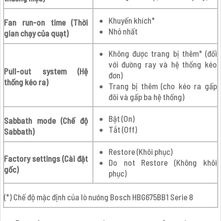
Khuyến khích*
Fan run-on time (Thời
Nhỏ nhất
gian chạy của quạt)
Không được trang bị thêm* (đối
với đường ray và hệ thống kéo
Pull-out system (Hệ
đơn)
thống kéo ra)
Trang bị thêm (cho kéo ra gấp
đôi và gấp ba hệ thống)
Bật (On)
Sabbath mode (Chế độ
Tắt (Off)
Sabbath)
Restore (Khôi phục)
Factory settings (Cài đặt
Do not Restore (Không khôi
gốc)
phục)
(*) Chế độ mặc định của lò nướng Bosch HBG675BB1 Serie 8