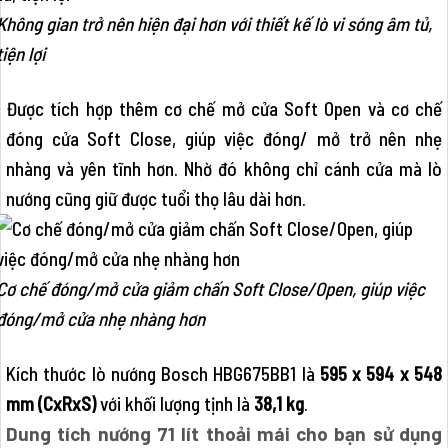
Không gian trở nên hiện đại hơn với thiết kế lò vi sóng âm tủ,
tiện lợi
Được tích hợp thêm cơ chế mở cửa Soft Open và cơ chế
đóng cửa Soft Close, giúp việc đóng/ mở trở nên nhẹ
nhàng và yên tĩnh hơn. Nhờ đó không chỉ cánh cửa mà lò
nướng cũng giữ được tuổi thọ lâu dài hơn.
Cơ chế đóng/mở cửa giảm chấn Soft Close/Open, giúp việc
đóng/mở cửa nhẹ nhàng hơn
Kích thước lò nướng Bosch HBG675BB1 là
595 x 594 x 548
mm (CxRxS)
với khối lượng tịnh là
38,1 kg
.
Dung tích nướng 71 lít thoải mái cho bạn sử dụng