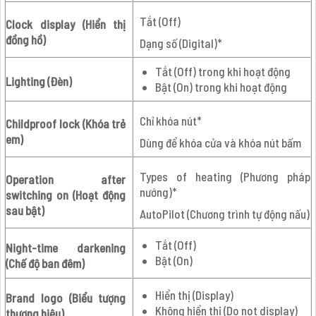
Tắt (Off)
Clock display (Hiển thị
đồng hồ)
Dạng số (Digital)*
Tắt (Off) trong khi hoạt động
Lighting (Đèn)
Bật (On) trong khi hoạt động
Chỉ khóa nút*
Childproof lock (Khóa trẻ
em)
Dùng để khóa cửa và khóa nút bấm
Types of heating (Phương pháp
Operation after
nướng)*
switching on (Hoạt động
sau bật)
AutoPilot (Chương trình tự động nấu)
Tắt (Off)
Night-time darkening
Bật (On)
(Chế độ ban đêm)
Hiển thị (Display)
Brand logo (Biểu tượng
Không hiển thị (Do not display)
thương hiệu)