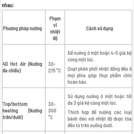
nhau:
Phạm
vi
Phương pháp nướng
Cách sử dụng
nhiệt
độ
Để nướng ở một hoặc 4-5 giá kệ
cùng một lúc.
4D Hot Air (Nướng
30-
Quạt phân phối nhiệt đồng đều ở
đa chiều)
275 °C
mọi phía giúp thực phẩm chín
hoàn hảo.
Sử dụng nướng ở một hoặc tối
đa 3 giá kệ cùng một lúc.
Top/bottom
30-
heating (Nướng
300
Thích hợp để nướng các loại
trên/dưới)
°C
bánh dẻo với nhiệt độ được tỏa
đều từ trên xuống dưới.