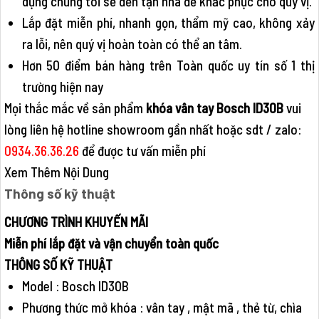
dụng chúng tôi sẽ đến tận nhà đề khắc phục cho quý vị.
Lắp đặt miễn phí, nhanh gọn, thẩm mỹ cao, không xảy
ra lỗi, nên quý vị hoàn toàn có thể an tâm.
Hơn 50 điểm bán hàng trên Toàn quốc uy tín số 1 thị
trường hiện nay
Mọi thắc mắc về sản phẩm
khóa vân tay Bosch ID30B
vui
lòng liên hệ hotline showroom gần nhất hoặc sdt / zalo:
0934.36.36.26
để được tư vấn miễn phí
Xem Thêm Nội Dung
Thông số kỹ thuật
CHƯƠNG TRÌNH KHUYẾN MÃI
Miễn phí lắp đặt và vận chuyển toàn quốc
THÔNG SỐ KỸ THUẬT
Model : Bosch ID30B
Phương thức mở khóa : vân tay , mật mã , thẻ từ, chìa