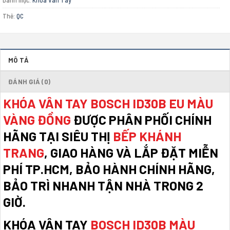
Thẻ:
QC
MÔ TẢ
ĐÁNH GIÁ (0)
KHÓA VÂN TAY BOSCH ID30B EU MÀU
VÀNG ĐỒNG
ĐƯỢC PHÂN PHỐI CHÍNH
HÃNG TẠI SIÊU THỊ
BẾP KHÁNH
TRANG
, GIAO HÀNG VÀ LẮP ĐẶT MIỄN
PHÍ TP.HCM, BẢO HÀNH CHÍNH HÃNG,
BẢO TRÌ NHANH TẬN NHÀ TRONG 2
GIỜ.
KHÓA VÂN TAY
BOSCH ID30B MÀU