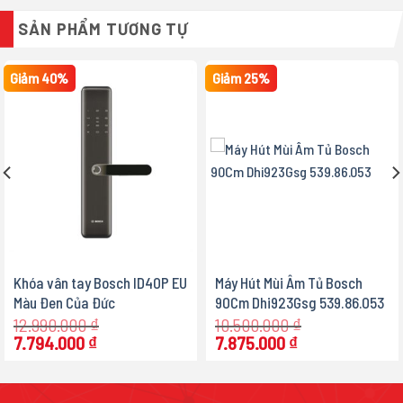
SẢN PHẨM TƯƠNG TỰ
Giảm 40%
Giảm 25%
Khóa vân tay Bosch ID40P EU
Máy Hút Mùi Âm Tủ Bosch
Màu Đen Của Đức
90Cm Dhi923Gsg 539.86.053
12.990.000
₫
10.500.000
₫
Giá
Giá
Giá
Giá
7.794.000
₫
7.875.000
₫
gốc
hiện
gốc
hiện
là:
tại
là:
tại
12.990.000 ₫.
là:
10.500.000 ₫.
là: