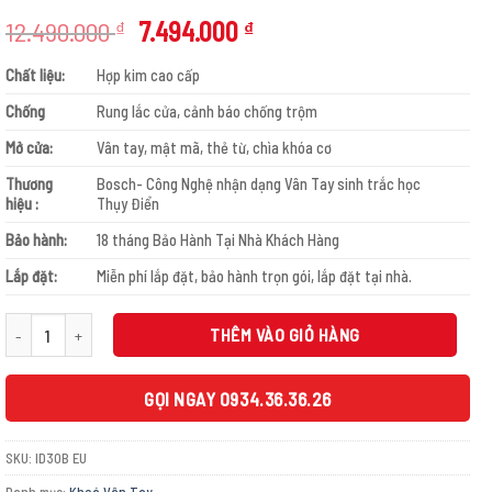
Giá
Giá
12.490.000
7.494.000
₫
₫
gốc
hiện
Chất liệu:
Hợp kim cao cấp
là:
tại
12.490.000 ₫.
là:
Chống
Rung lắc cửa, cảnh báo chống trộm
7.494.000 ₫.
Mở cửa:
Vân tay, mật mã, thẻ từ, chìa khóa cơ
Thương
Bosch- Công Nghệ nhận dạng Vân Tay sinh trắc học
hiệu :
Thụy Điển
Bảo hành:
18 tháng Bảo Hành Tại Nhà Khách Hàng
Lắp đặt:
Miễn phí lắp đặt, bảo hành trọn gói, lắp đặt tại nhà.
Khóa vân tay Bosch ID30B EU màu vàng đồng số lượng
THÊM VÀO GIỎ HÀNG
GỌI NGAY 0934.36.36.26
SKU:
ID30B EU
Danh mục:
Khoá Vân Tay