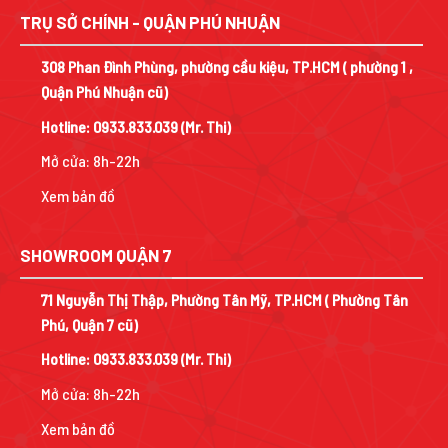
7.794.000 ₫.
7.875.000 ₫.
TRỤ SỞ CHÍNH - QUẬN PHÚ NHUẬN
308 Phan Đình Phùng, phường cầu kiệu, TP.HCM ( phường 1 ,
Quận Phú Nhuận cũ)
Hotline:
0933.833.039
(Mr. Thi)
Mở cửa: 8h-22h
Xem bản đồ
SHOWROOM QUẬN 7
71 Nguyễn Thị Thập, Phường Tân Mỹ, TP.HCM ( Phường Tân
Phú, Quận 7 cũ)
Hotline:
0933.833.039
(Mr. Thi)
Mở cửa: 8h-22h
Xem bản đồ