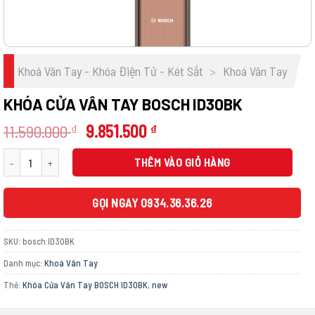
Khoá Vân Tay - Khóa Điện Tử - Két Sắt
>
Khoá Vân Tay
KHÓA CỬA VÂN TAY BOSCH ID30BK
Giá
Giá
11.590.000
9.851.500
₫
₫
gốc
hiện
Khóa Cửa Vân Tay BOSCH ID30BK số lượng
là:
tại
THÊM VÀO GIỎ HÀNG
11.590.000 ₫.
là:
9.851.500 ₫.
GỌI NGAY 0934.36.36.26
SKU:
bosch.ID30BK
Danh mục:
Khoá Vân Tay
Thẻ:
Khóa Cửa Vân Tay BOSCH ID30BK
,
new