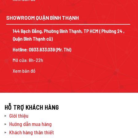
SHOWROOM QUẬN BÌNH THẠNH
144 Bạch Đằng, Phường Bình Thạnh, TP HCM ( Phường 24 ,
Quận Bình Thạnh cũ)
Hotline:
0933.833.039
(Mr. Thi)
Mở cửa: 8h-22h
Xem bản đồ
HỖ TRỢ KHÁCH HÀNG
Giới thiệu
Hướng dẫn mua hàng
Khách hàng thân thiết