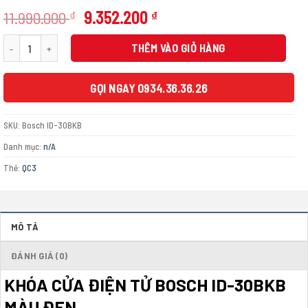
Giá
Giá
11.990.000
9.352.200
₫
₫
gốc
hiện
Khóa cửa điện tử Bosch ID-30BKB màu đen số lượng
là:
tại
THÊM VÀO GIỎ HÀNG
11.990.000 ₫.
là:
9.352.200 ₫.
GỌI NGAY 0934.36.36.26
SKU:
Bosch ID-30BKB
Danh mục:
n/A
Thẻ:
QC3
MÔ TẢ
ĐÁNH GIÁ (0)
KHÓA CỬA ĐIỆN TỬ BOSCH ID-30BKB
MÀU ĐEN