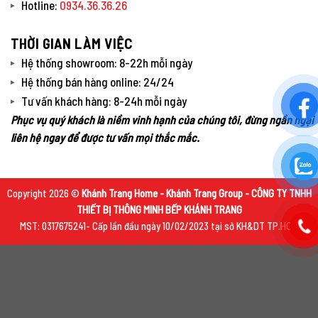
Hotline:
0934.36.36.26
THỜI GIAN LÀM VIỆC
Hệ thống showroom: 8-22h mỗi ngày
Hệ thống bán hàng online: 24/24
Tư vấn khách hàng: 8-24h mỗi ngày
Phục vụ quý khách là niềm vinh hạnh của chúng tôi, đừng ngần ngại
liên hệ ngay để được tư vấn mọi thắc mắc.
Copyright 2026 ©
Khánh Trang Home - Khánh Trang Group - CÔNG TY TNHH
THIẾT BỊ THÔNG MINH BẾP KHÁNH TRANG
MST: 0317675241- Cấp lần đầu ngày 10/02/2023 tại sở KH&DT TP.HCM