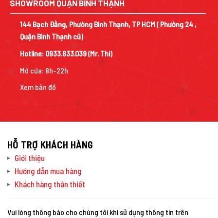
SHOWROOM QUẬN BÌNH THẠNH
144 Bạch Đằng, Phường Bình Thạnh, TP HCM ( Phường 24 ,
Quận Bình Thạnh cũ)
Hotline:
0933.833.039
(Mr. Thi)
Mở cửa: 8h-22h
Xem bản đồ
HỖ TRỢ KHÁCH HÀNG
Giới thiệu
Hướng dẫn mua hàng
Khách hàng thân thiết
Vui lòng thông báo cho chúng tôi khi sử dụng thông tin trên