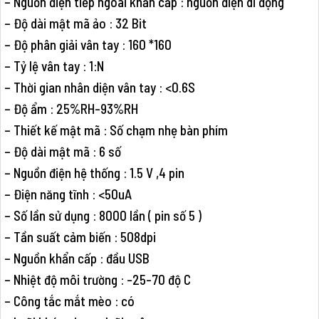
– Nguồn điện tiếp ngoài khẩn cấp : nguồn điện di động
– Độ dài mật mã ảo : 32 Bit
– Độ phân giải vân tay : 160 *160
– Tỷ lệ vân tay : 1:N
– Thời gian nhân diện vân tay : <0.6S
– Độ ẩm : 25%RH-93%RH
– Thiết kế mật mã : Số chạm nhẹ bàn phím
– Độ dài mật mã : 6 số
– Nguồn điện hệ thống : 1.5 V ,4 pin
– Điện năng tĩnh : <50uA
– Số lần sử dụng : 8000 lần ( pin số 5 )
– Tần suất cảm biến : 508dpi
– Nguồn khẩn cấp : đầu USB
– Nhiệt độ môi trường : -25-70 độ C
– Công tắc mắt mèo : có