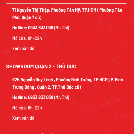
71 Nguyễn Thị Thập, Phường Tân Mỹ, TP.HCM ( Phường Tân
Phú, Quận 7 cũ)
Hotline:
0933.833.039
(Mr. Thi)
Mở cửa: 8h-22h
Xem bản đồ
SHOWROOM QUẬN 2 - THỦ ĐỨC
625 Nguyễn Duy Trinh , Phường Bình Trưng, TP HCM ( P. Bình
Trưng Đông , Quận 2, TP.Thủ Đức cũ)
Hotline:
0933.833.039
(Mr. Thi)
Mở cửa: 8h-22h
Xem bản đồ