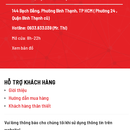
144 Bạch Đằng, Phường Bình Thạnh, TP HCM ( Phường 24 ,
Quận Bình Thạnh cũ)
Hotline:
0933.833.039
(Mr. Thi)
Mở cửa: 8h-22h
Xem bản đồ
HỖ TRỢ KHÁCH HÀNG
Giới thiệu
Hướng dẫn mua hàng
Khách hàng thân thiết
Vui lòng thông báo cho chúng tôi khi sử dụng thông tin trên
website!