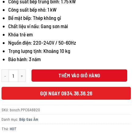
Công suất bếp trung bình: 1.75 kW
Công suất bếp nhỏ: 1 kW
Bề mặt bếp: Thép không gỉ
Chất liệu vỉ nấu: Gang sơn mài
Khóa trẻ em
Nguồn điện: 220-240V / 50-60Hz
Trọng lượng tịnh: Khoảng 10 kg
Bảo hành: 3 năm
Bếp gas Bosch PPC6A6B20 series 6 số lượng
THÊM VÀO GIỎ HÀNG
GỌI NGAY 0934.36.36.26
SKU:
bosch.PPC6A6B20
Danh mục:
Bếp Gas Âm
Thẻ:
HOT