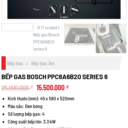
Bếp Gas
>
Bếp Gas Âm
BẾP GAS BOSCH PPC6A6B20 SERIES 6
Giá
Giá
25.000.000
15.500.000
₫
₫
gốc
hiện
Kích thước (mm): 45 x 590 x 520mm
là:
tại
Màu sắc: Đen bóng
25.000.000 ₫.
là:
15.500.000 ₫.
Số lượng bếp gas: 4
Công suất bếp lớn: 3.3 kW