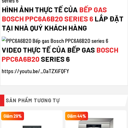
HÌNH ẢNH THỰC TẾ CỦA
BẾP GAS
BOSCH PPC6A6B20 SERIES 6
LẮP ĐẶT
TẠI NHÀ QUÝ KHÁCH HÀNG
VIDEO THỰC TẾ CỦA BẾP GAS
BOSCH
PPC6A6B20
SERIES 6
https://youtu.be/_OaTZXiFQFY
SẢN PHẨM TƯƠNG TỰ
Giảm 29%
Giảm 44%