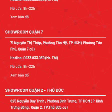
Mở cửa: 8h-22h
Xem bản đồ
SHOWROOM QUẬN 7
71 Nguyễn Thị Thập, Phường Tân Mỹ, TP.HCM ( Phường Tân
Phú, Quận 7 cũ)
Hotline:
0933.833.039
(Mr. Thi)
Mở cửa: 8h-22h
Xem bản đồ
SHOWROOM QUẬN 2 - THỦ ĐỨC
625 Nguyễn Duy Trinh , Phường Bình Trưng, TP HCM ( P. Bình
Trưng Đông , Quận 2, TP.Thủ Đức cũ)